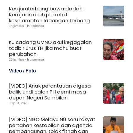
Kes juruterbang bawa dadah:
Kerajaan arah perketat
keselamatan lapangan terbang
18 jam lalu · Isu semasa
KJ cadang UMNO akui kegagalan
tadbir urus TH jika mahu buat
perubahan
23 jam lalu · Isu semasa
Video / Foto
[VIDEO] Anak perantauan digesa
balik, undi calon PH demi masa
depan Negeri Sembilan
July 31, 2026
[VIDEO] NGO Melayu N9 seru rakyat
pertahan kestabilan dan agenda
pembangunan, tolak fitnah dan