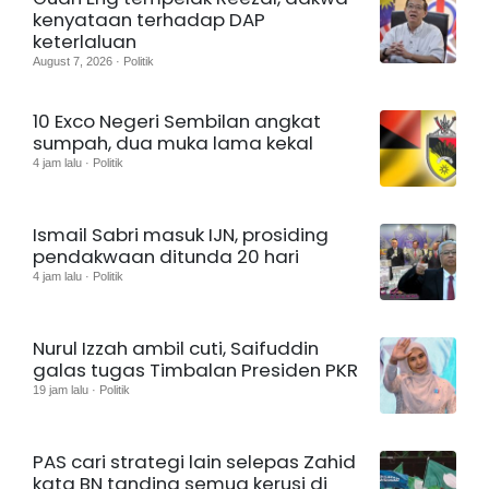
kenyataan terhadap DAP
keterlaluan
August 7, 2026 · Politik
10 Exco Negeri Sembilan angkat
sumpah, dua muka lama kekal
4 jam lalu · Politik
Ismail Sabri masuk IJN, prosiding
pendakwaan ditunda 20 hari
4 jam lalu · Politik
Nurul Izzah ambil cuti, Saifuddin
galas tugas Timbalan Presiden PKR
19 jam lalu · Politik
PAS cari strategi lain selepas Zahid
kata BN tanding semua kerusi di