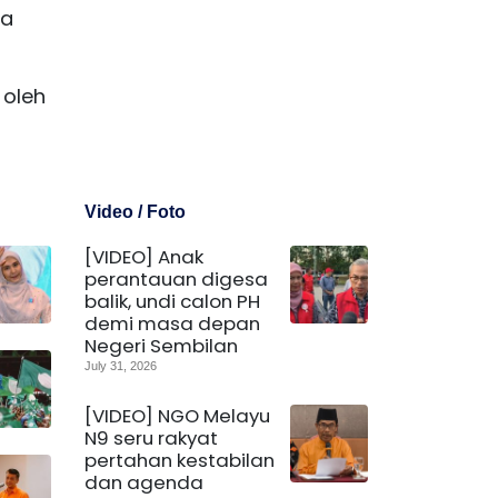
ya
 oleh
Video / Foto
[VIDEO] Anak
perantauan digesa
balik, undi calon PH
demi masa depan
Negeri Sembilan
July 31, 2026
[VIDEO] NGO Melayu
N9 seru rakyat
pertahan kestabilan
dan agenda