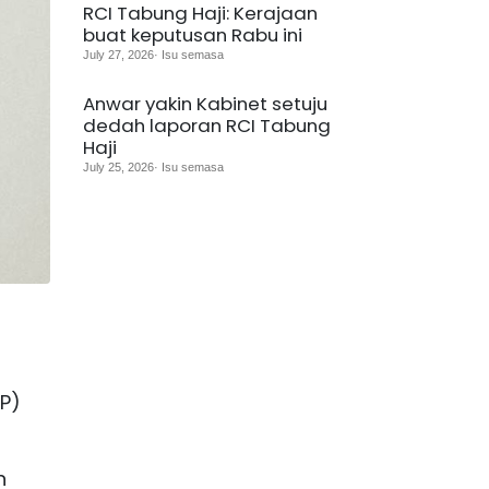
RCI Tabung Haji: Kerajaan
buat keputusan Rabu ini
July 27, 2026· Isu semasa
Anwar yakin Kabinet setuju
dedah laporan RCI Tabung
Haji
July 25, 2026· Isu semasa
P)
n