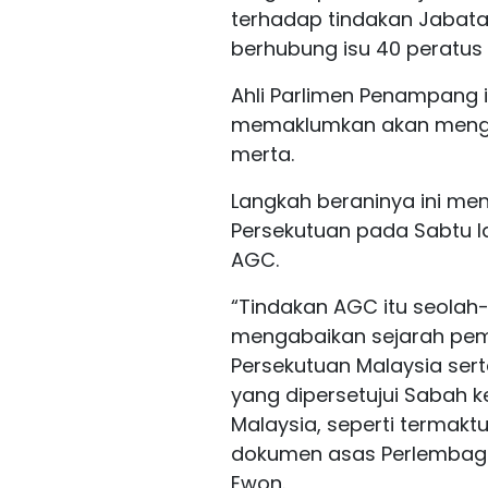
terhadap tindakan Jabat
berhubung isu 40 peratus 
Ahli Parlimen Penampang i
memaklumkan akan menggu
merta.
Langkah beraninya ini men
Persekutuan pada Sabtu l
AGC.
“Tindakan AGC itu seolah
mengabaikan sejarah pe
Persekutuan Malaysia sert
yang dipersetujui Sabah k
Malaysia, seperti termak
dokumen asas Perlembaga
Ewon.