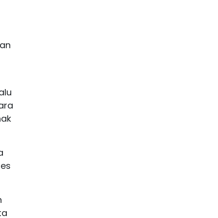
gan
alu
ara
hak
a
res
n
ta