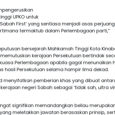
empengerusikan
tinggi UPKO untuk
bah First’ yang sentiasa menjadi asas perjuan
pertimana termaktub dalam Perlembagaan parti,”
n keputusan bersejarah Mahkamah Tinggi Kota Kinab
g memutuskan kerajaan Persekutuan bertindak sec
 kuasa Perlembagaan apabila gagal menunaikan 
s hasil Persekutuan selama hampir lima dekad.
lid menyifatkan pemberian khas yang dibuat antar
erajaan negeri Sabah sebagai ‘tidak sah, ultra vi
 sangat signifikan memandangkan beliau merupaka
 yang meletakkan jawatan berasaskan prinsip, ser