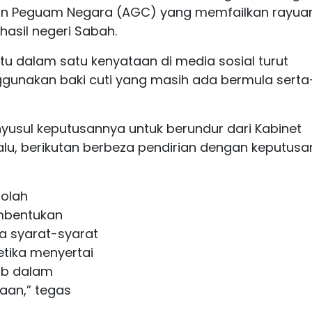
an Peguam Negara (AGC) yang memfailkan rayua
hasil negeri Sabah.
tu dalam satu kenyataan di media sosial turut
nakan baki cuti yang masih ada bermula serta
yusul keputusannya untuk berundur dari Kabinet
alu, berikutan berbeza pendirian dengan keputusa
-olah
mbentukan
a syarat-syarat
etika menyertai
tub dalam
an,” tegas