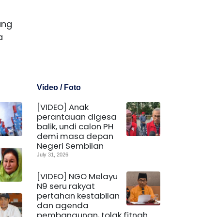
ang
a
Video / Foto
[VIDEO] Anak
perantauan digesa
balik, undi calon PH
demi masa depan
Negeri Sembilan
July 31, 2026
[VIDEO] NGO Melayu
N9 seru rakyat
pertahan kestabilan
dan agenda
pembangunan, tolak fitnah