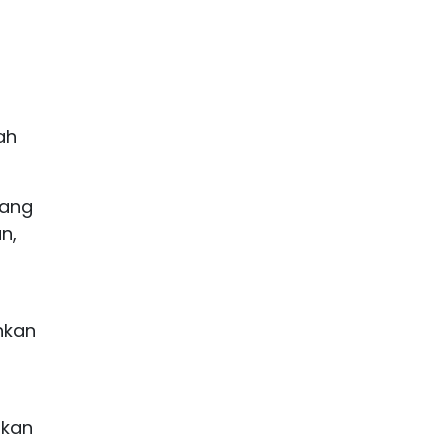
ah
yang
n,
hkan
tkan