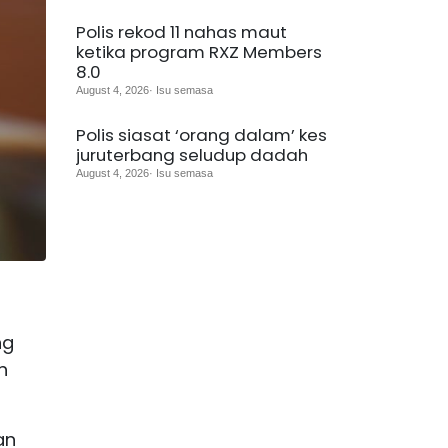
Polis rekod 11 nahas maut
ketika program RXZ Members
8.0
August 4, 2026· Isu semasa
Polis siasat ‘orang dalam’ kes
juruterbang seludup dadah
August 4, 2026· Isu semasa
ng
h
an