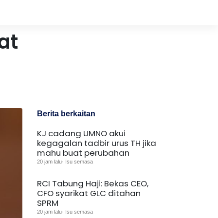
at
Berita berkaitan
KJ cadang UMNO akui
kegagalan tadbir urus TH jika
mahu buat perubahan
20 jam lalu· Isu semasa
RCI Tabung Haji: Bekas CEO,
CFO syarikat GLC ditahan
SPRM
20 jam lalu· Isu semasa