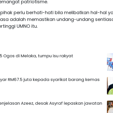
semangat patriotisme.
hak perlu berhati-hati bila melibatkan hal-hal y
rkuasa adalah memastikan undang-undang sentias
Tertinggi UMNO itu.
15 Ogos di Melaka, tumpu isu rakyat
r RM67.5 juta kepada syarikat barang kemas
penjelasan Azeez, desak Asyraf lepaskan jawatan