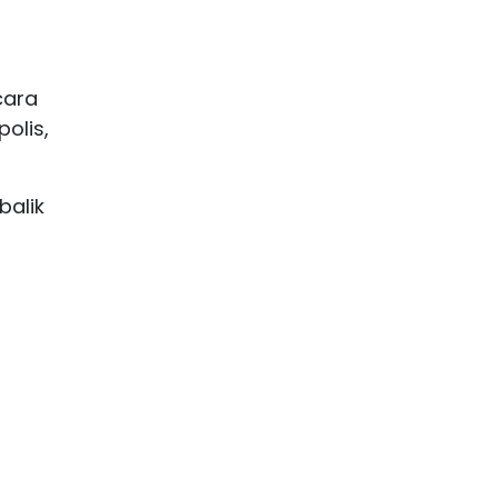
cara
polis,
balik