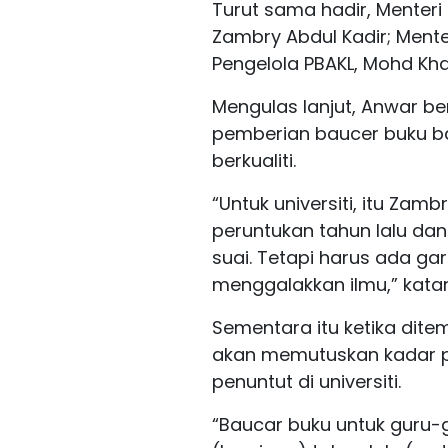
Turut sama hadir, Menteri 
Zambry Abdul Kadir; Mente
Pengelola PBAKL, Mohd Kha
Mengulas lanjut, Anwar be
pemberian baucer buku b
berkualiti.
“Untuk universiti, itu Zambr
peruntukan tahun lalu dan
suai. Tetapi harus ada ga
menggalakkan ilmu,” kata
Sementara itu ketika dite
akan memutuskan kadar p
penuntut di universiti.
“Baucar buku untuk guru-gu