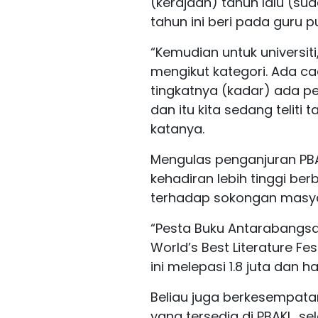
(kerajaan) tahun lalu (su
tahun ini beri pada guru pu
“Kemudian untuk universiti
mengikut kategori. Ada c
tingkatnya (kadar) ada 
dan itu kita sedang teliti 
katanya.
Mengulas penganjuran PBAK
kehadiran lebih tinggi be
terhadap sokongan masy
“Pesta Buku Antarabangsa 
World’s Best Literature Fes
ini melepasi 1.8 juta dan h
Beliau juga berkesempata
yang tersedia di PBAKL, 