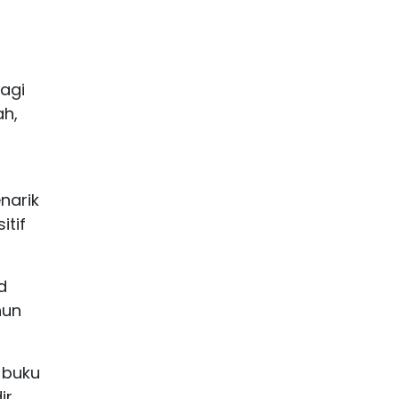
agi
ah,
narik
itif
d
hun
 buku
r.