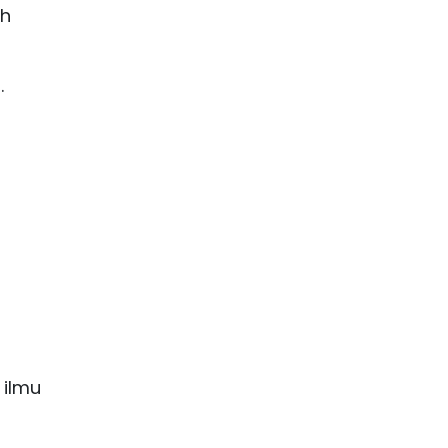
ih
.
 ilmu