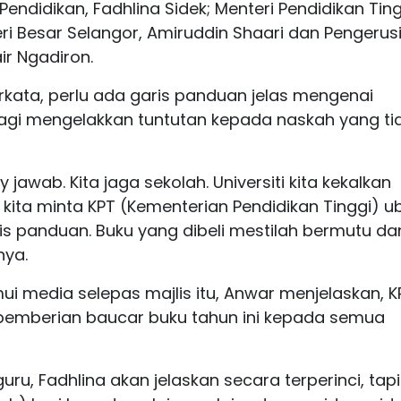
Pendidikan, Fadhlina Sidek; Menteri Pendidikan Ting
ri Besar Selangor, Amiruddin Shaari dan Pengerus
ir Ngadiron.
rkata, perlu ada garis panduan jelas mengenai
agi mengelakkan tuntutan kepada naskah yang ti
y jawab. Kita jaga sekolah. Universiti kita kekalkan
 kita minta KPT (Kementerian Pendidikan Tinggi) u
ris panduan. Buku yang dibeli mestilah bermutu da
nya.
mui media selepas majlis itu, Anwar menjelaskan, K
emberian baucar buku tahun ini kepada semua
ru, Fadhlina akan jelaskan secara terperinci, tapi