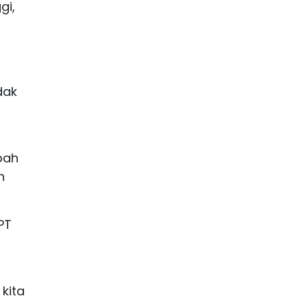
gi,
i
dak
bah
n
PT
 kita