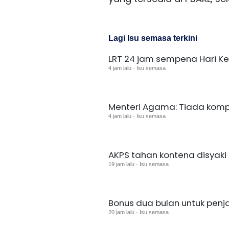
Lagi Isu semasa terkini
LRT 24 jam sempena Hari K
4 jam lalu · Isu semasa
Menteri Agama: Tiada komp
4 jam lalu · Isu semasa
AKPS tahan kontena disyaki u
19 jam lalu · Isu semasa
Bonus dua bulan untuk pen
20 jam lalu · Isu semasa