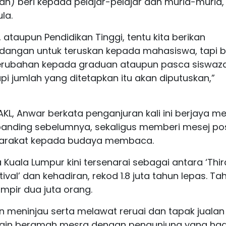
dah) beri kepada pelajar-pelajar dan murid-murid,
la.
, ataupun Pendidikan Tinggi, tentu kita berikan
adangan untuk teruskan kepada mahasiswa, tapi b
perubahan kepada graduan ataupun pasca siswaz
tapi jumlah yang ditetapkan itu akan diputuskan,”
L, Anwar berkata penganjuran kali ini berjaya me
rbanding sebelumnya, sekaligus memberi mesej pos
arakat kepada budaya membaca.
Kuala Lumpur kini tersenarai sebagai antara ‘Thir
tival’ dan kehadiran, rekod 1.8 juta tahun lepas. Ta
ampir dua juta orang.
n meninjau serta melawat reruai dan tapak jualan
selain beramah mesra dengan pengunjung yang hadi