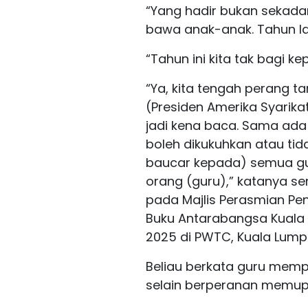
“Yang hadir bukan sekadar 
bawa anak-anak. Tahun lal
“Tahun ini kita tak bagi k
“Ya, kita tengah perang ta
(Presiden Amerika Syarika
jadi kena baca. Sama ada
boleh dikukuhkan atau tidak
baucar kepada) semua gu
orang (guru),” katanya 
pada Majlis Perasmian Pe
Buku Antarabangsa Kuala
2025 di PWTC, Kuala Lumpur
Beliau berkata guru mem
selain berperanan memup