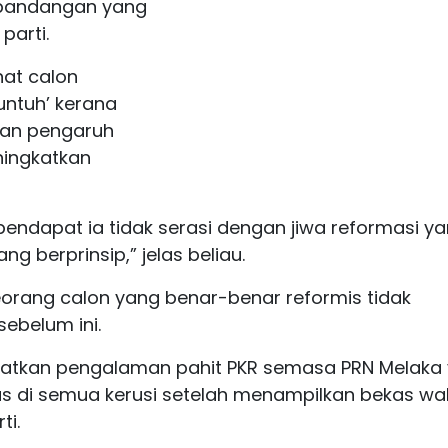
 pandangan yang
parti.
at calon
untuh’ kerana
dan pengaruh
ningkatkan
endapat ia tidak serasi dengan jiwa reformasi y
ang berprinsip,” jelas beliau.
eorang calon yang benar-benar reformis tidak
sebelum ini.
ngatkan pengalaman pahit PKR semasa PRN Melaka
ewas di semua kerusi setelah menampilkan bekas wak
ti.