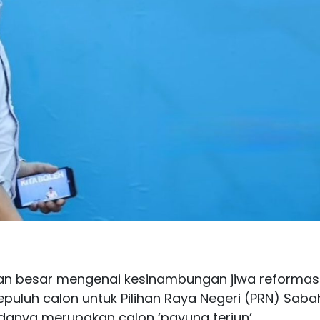
lan besar mengenai kesinambungan jiwa reformas
uluh calon untuk Pilihan Raya Negeri (PRN) Saba
anya merupakan calon ‘payung terjun’.