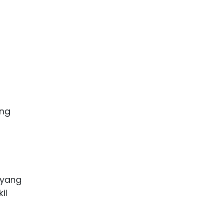
ang
 yang
il