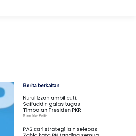
Berita berkaitan
Nurul Izzah ambil cuti,
Saifuddin galas tugas
Timbalan Presiden PKR
9 jam lalu· Politik
PAS cari strategi lain selepas
Zahid kata BN tanding semua