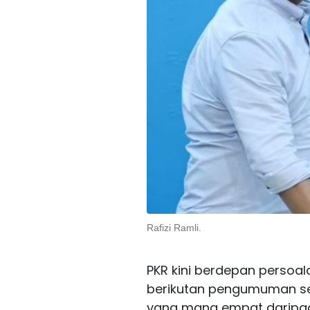
Rafizi Ramli.
PKR kini berdepan persoa
berikutan pengumuman sep
yang mana empat daripad