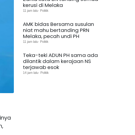
kerusi di Melaka
11 jam lalu· Politik
AMK bidas Bersama susulan
niat mahu bertanding PRN
Melaka, pecah undi PH
11 jam lalu· Politik
Teka-teki ADUN PH sama ada
dilantik dalam kerajaan NS
terjawab esok
14 jam lalu· Politik
inya
h,