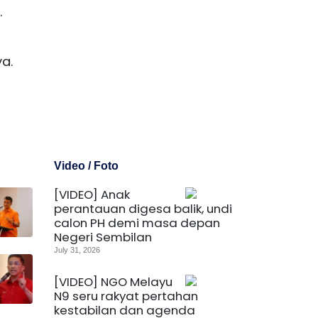
.
a.
Video / Foto
[VIDEO] Anak
perantauan digesa balik, undi
calon PH demi masa depan
Negeri Sembilan
July 31, 2026
[VIDEO] NGO Melayu
N9 seru rakyat pertahan
kestabilan dan agenda