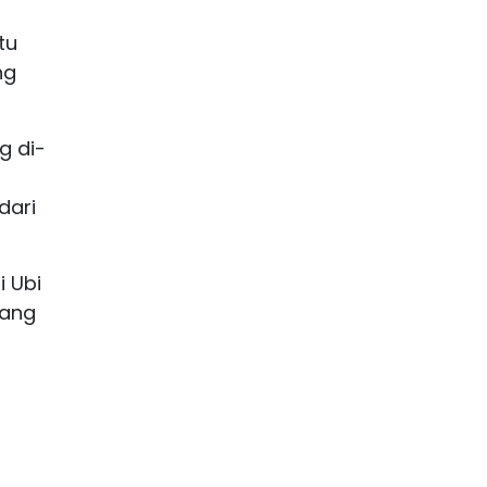
tu
ng
g di-
dari
i Ubi
rang