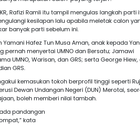
R, Rafizi Ramli itu tampil mengulas langkah parti i
gulangi kesilapan lalu apabila meletak calon ya
r banyak parti sebelum ini.
ah Yamani Hafez Tun Musa Aman, anak kepada Yan
ng pernah menyertai UMNO dan Bersatu; Jamawi
ama UMNO, Warisan, dan GRS; serta George Hiew, 
dian GRS.
akui kemasukan tokoh berprofil tinggi seperti Ruj
kerusi Dewan Undangan Negeri (DUN) Merotai, seo
jaan, boleh memberi nilai tambah.
i, ada pandangan
ompat,” kata