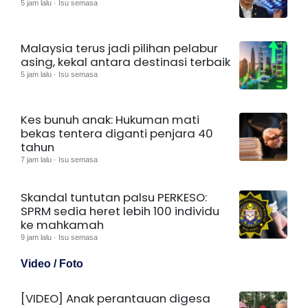
5 jam lalu · Isu semasa
Malaysia terus jadi pilihan pelabur
asing, kekal antara destinasi terbaik
5 jam lalu · Isu semasa
Kes bunuh anak: Hukuman mati
bekas tentera diganti penjara 40
tahun
7 jam lalu · Isu semasa
Skandal tuntutan palsu PERKESO:
SPRM sedia heret lebih 100 individu
ke mahkamah
9 jam lalu · Isu semasa
Video / Foto
[VIDEO] Anak perantauan digesa