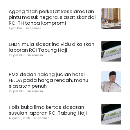
Agong titah perketat keselamatan
pintu masuk negara, siasat skandal
RCI TH tanpa kompromi
4 jam lalu · Isu semasa
LHDN mula siasat individu dikaitkan
laporan RCI Tabung Haji
19 jam lalu · Isu semasa
PMX dedah halang jualan hotel
FELDA pada harga rendah, mahu
siasatan penuh
19 jam lalu · Isu semasa
Polis buka lima kertas siasatan
susulan laporan RCI Tabung Haji
August 6, 2026 · Isu semasa