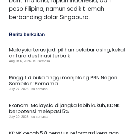
baht Thailand, rupiah Indonesia, dan
peso Filipina, namun sedikit lemah
berbanding dolar Singapura.
Berita berkaitan
Malaysia terus jadi pilihan pelabur asing, kekal
antara destinasi terbaik
August 6, 2026· Isu semasa
Ringgit dibuka tinggi menjelang PRN Negeri
Sembilan: Bernama
July 27, 2026· Isu semasa
Ekonomi Malaysia dijangka lebih kukuh, KDNK
berpotensi melepasi 5%
July 20, 2026· Isu semasa
KDNK cecah 5.8 peratus, reformasi kerajaan