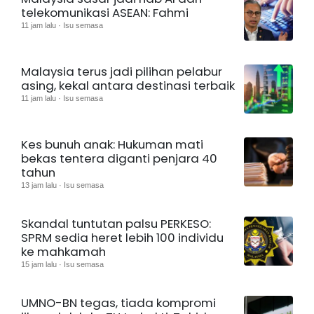
telekomunikasi ASEAN: Fahmi
11 jam lalu · Isu semasa
Malaysia terus jadi pilihan pelabur
asing, kekal antara destinasi terbaik
11 jam lalu · Isu semasa
Kes bunuh anak: Hukuman mati
bekas tentera diganti penjara 40
tahun
13 jam lalu · Isu semasa
Skandal tuntutan palsu PERKESO:
SPRM sedia heret lebih 100 individu
ke mahkamah
15 jam lalu · Isu semasa
UMNO-BN tegas, tiada kompromi