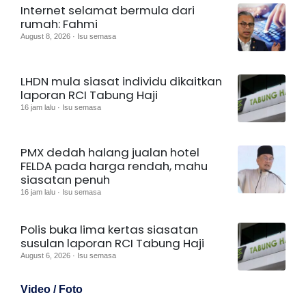
Internet selamat bermula dari
rumah: Fahmi
August 8, 2026 · Isu semasa
LHDN mula siasat individu dikaitkan
laporan RCI Tabung Haji
16 jam lalu · Isu semasa
PMX dedah halang jualan hotel
FELDA pada harga rendah, mahu
siasatan penuh
16 jam lalu · Isu semasa
Polis buka lima kertas siasatan
susulan laporan RCI Tabung Haji
August 6, 2026 · Isu semasa
Video / Foto