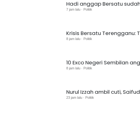
Hadi anggap Bersatu sudah t
7 jam lalu · Politik
Krisis Bersatu Terengganu:
8 jam lalu · Politik
10 Exco Negeri Sembilan an
8 jam lalu · Politik
Nurul Izzah ambil cuti, Saif
23 jam lalu · Politik