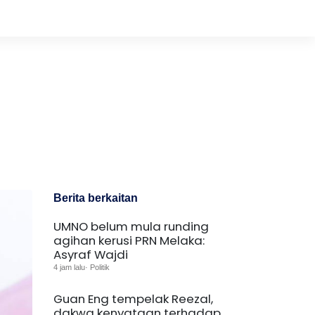
Berita berkaitan
UMNO belum mula runding
agihan kerusi PRN Melaka:
Asyraf Wajdi
4 jam lalu· Politik
Guan Eng tempelak Reezal,
dakwa kenyataan terhadap