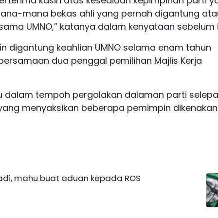
erterima kasih atas kesediaan kepimpinan parti y
na-mana bekas ahli yang pernah digantung ata
rsama UMNO,” katanya dalam kenyataan sebelum i
in digantung keahlian UMNO selama enam tahun
bersamaan dua penggal pemilihan Majlis Kerja
u dalam tempoh pergolakan dalaman parti selep
, yang menyaksikan beberapa pemimpin dikenakan
adi, mahu buat aduan kepada ROS