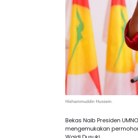
Hishammuddin Hussein.
Bekas Naib Presiden UMNO
mengemukakan permohonan 
Wajdi Dusuki.