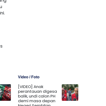
ang
u
ni.
as
Video / Foto
[VIDEO] Anak
perantauan digesa
balik, undi calon PH
demi masa depan
Negeri Sembilan