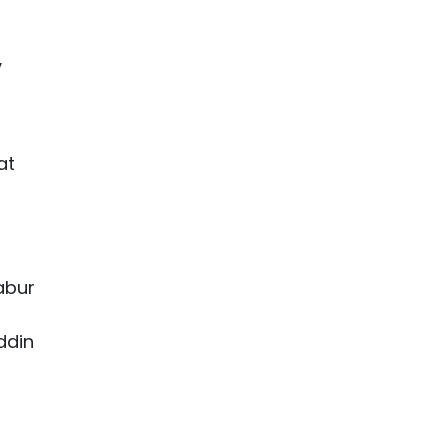
y
at
abur
ddin