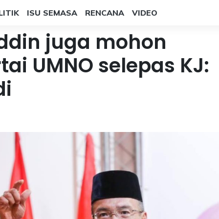
LITIK
ISU SEMASA
RENCANA
VIDEO
din juga mohon
tai UMNO selepas KJ:
di