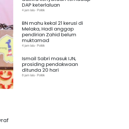
DAP keterlaluan
4 jam lalu· Politik
BN mahu kekal 21 kerusi di
Melaka, Hadi anggap
pendirian Zahid belum
muktamad
4 jam lalu· Politik
Ismail Sabri masuk IJN,
prosiding pendakwaan
ditunda 20 hari
8 jam lalu· Politik
yraf