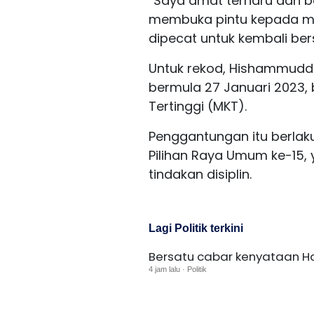
“Saya amat terharu dan b
membuka pintu kepada ma
dipecat untuk kembali be
Untuk rekod, Hishammudd
bermula 27 Januari 2023, 
Tertinggi (MKT).
Penggantungan itu berlak
Pilihan Raya Umum ke-15
tindakan disiplin.
Lagi Politik terkini
Bersatu cabar kenyataan H
4 jam lalu · Politik