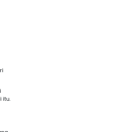
ri
i
itu.