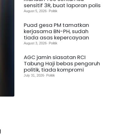
sensitif 3R, buat laporan polis
August 5, 2026· Politik
Puad gesa PM tamatkan
kerjasama BN-PH, sudah
tiada asas kepercayaan
August 3, 2026· Politik
AGC jamin siasatan RCI
Tabung Haji bebas pengaruh
politik, tiada kompromi
July 31, 2026· Politik
g