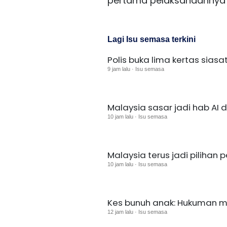
pertama pelaksanaannya d
Lagi Isu semasa terkini
Polis buka lima kertas sias
9 jam lalu · Isu semasa
Malaysia sasar jadi hab AI 
10 jam lalu · Isu semasa
Malaysia terus jadi pilihan 
10 jam lalu · Isu semasa
Kes bunuh anak: Hukuman ma
12 jam lalu · Isu semasa