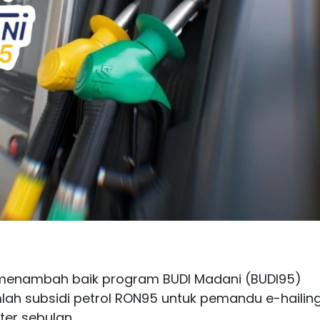
 menambah baik program BUDI Madani (BUDI95)
ah subsidi petrol RON95 untuk pemandu e-hailin
ter sebulan.