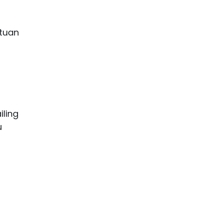
tuan
ling
u