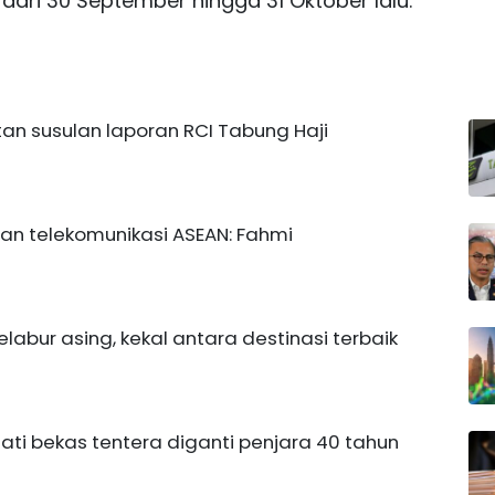
ari 30 September hingga 31 Oktober lalu.
atan susulan laporan RCI Tabung Haji
dan telekomunikasi ASEAN: Fahmi
pelabur asing, kekal antara destinasi terbaik
ti bekas tentera diganti penjara 40 tahun