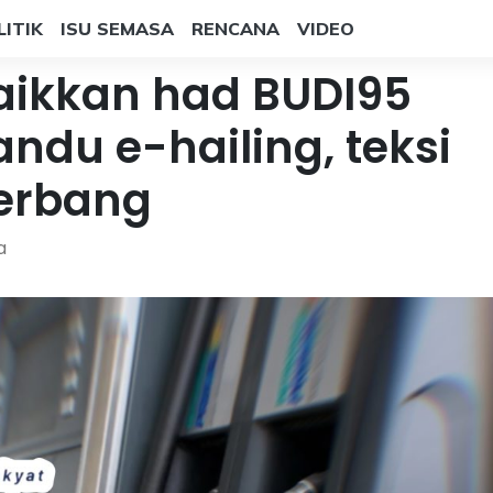
LITIK
ISU SEMASA
RENCANA
VIDEO
aikkan had BUDI95
ndu e-hailing, teksi
erbang
a