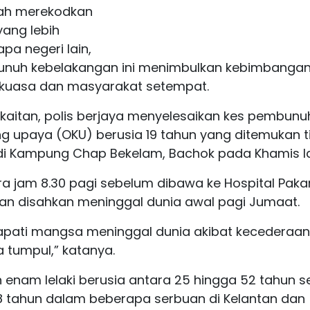
nah merekodkan
yang lebih
a negeri lain,
unuh kebelakangan ini menimbulkan kebimbanga
rkuasa dan masyarakat setempat.
aitan, polis berjaya menyelesaikan kes pembun
ng upaya (OKU) berusia 19 tahun yang ditemukan t
an di Kampung Chap Bekelam, Bachok pada Khamis la
a jam 8.30 pagi sebelum dibawa ke Hospital Paka
 dan disahkan meninggal dunia awal pagi Jumaat.
apati mangsa meninggal dunia akibat kecederaan
 tumpul,” katanya.
n enam lelaki berusia antara 25 hingga 52 tahun s
8 tahun dalam beberapa serbuan di Kelantan dan