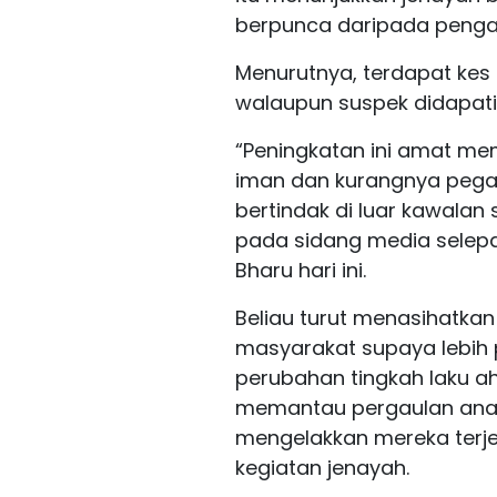
berpunca daripada peng
Menurutnya, terdapat kes
walaupun suspek didapati 
“Peningkatan ini amat m
iman dan kurangnya pega
bertindak di luar kawala
pada sidang media selepa
Bharu hari ini.
Beliau turut menasihatka
masyarakat supaya lebih
perubahan tingkah laku ah
memantau pergaulan ana
mengelakkan mereka terj
kegiatan jenayah.