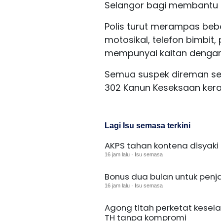
Selangor bagi membantu 
Polis turut merampas beb
motosikal, telefon bimbit
mempunyai kaitan dengan
Semua suspek direman seh
302 Kanun Keseksaan ke
Lagi Isu semasa terkini
AKPS tahan kontena disyaki u
16 jam lalu · Isu semasa
Bonus dua bulan untuk pen
16 jam lalu · Isu semasa
Agong titah perketat kesel
TH tanpa kompromi