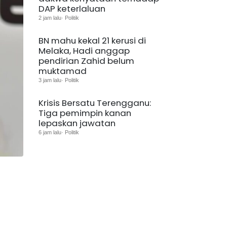
DAP keterlaluan
2 jam lalu· Politik
BN mahu kekal 21 kerusi di
Melaka, Hadi anggap
pendirian Zahid belum
muktamad
3 jam lalu· Politik
Krisis Bersatu Terengganu:
Tiga pemimpin kanan
lepaskan jawatan
6 jam lalu· Politik