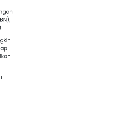
angan
BN),
.
ngkin
tap
ikan
n