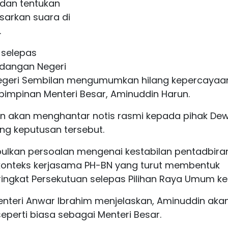
g dan tentukan
sarkan suara di
.
s selepas
ndangan Negeri
egeri Sembilan mengumumkan hilang kepercayaa
pimpinan Menteri Besar, Aminuddin Harun.
 akan menghantar notis rasmi kepada pihak De
g keputusan tersebut.
ulkan persoalan mengenai kestabilan pentadbira
konteks kerjasama PH-BN yang turut membentuk
ingkat Persekutuan selepas Pilihan Raya Umum ke
enteri Anwar Ibrahim menjelaskan, Aminuddin aka
eperti biasa sebagai Menteri Besar.