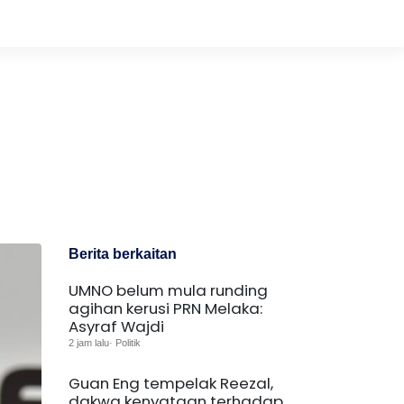
Berita berkaitan
UMNO belum mula runding
agihan kerusi PRN Melaka:
Asyraf Wajdi
2 jam lalu· Politik
Guan Eng tempelak Reezal,
dakwa kenyataan terhadap