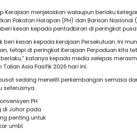
p Kerajaan menjelaskan walaupun berlaku keteg
atkan Pakatan Harapan (PH) dan Barisan Nasional (
mberi kesan kepada pentadbiran di peringkat pusat
dak beri kesan kepada kerajaan Persekutuan. Ini mu
an, tetapi di peringkat Kerajaan Perpaduan kita te
 berlaku,” katanya kepada media selepas merasm
alian Asia Pasifik 2026 hari ini.
n pusat sedang meneliti perkembangan semasa da
u seterusnya.
Konvensyen PH
g di Johor pada
ang penting untuk
ar umbi.