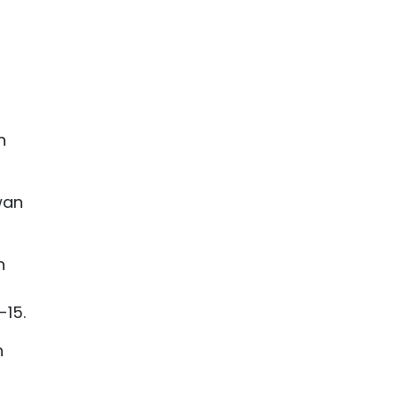
n
wan
n
-15.
n