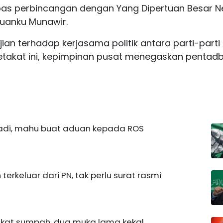
epas perbincangan dengan Yang Dipertuan Besar N
Tuanku Munawir.
 ujian terhadap kerjasama politik antara parti-parti
takat ini, kepimpinan pusat menegaskan pentadb
adi, mahu buat aduan kepada ROS
erkeluar dari PN, tak perlu surat rasmi
gkat sumpah, dua muka lama kekal