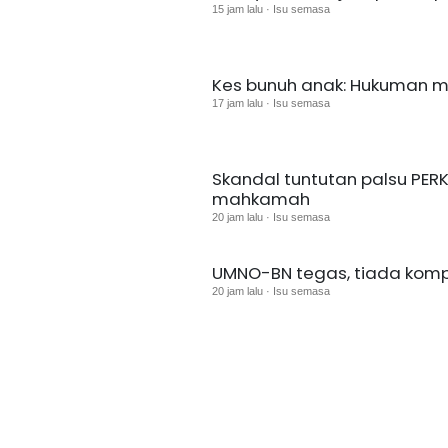
15 jam lalu · Isu semasa
Kes bunuh anak: Hukuman ma
17 jam lalu · Isu semasa
Skandal tuntutan palsu PERKE
mahkamah
20 jam lalu · Isu semasa
UMNO-BN tegas, tiada kompro
20 jam lalu · Isu semasa