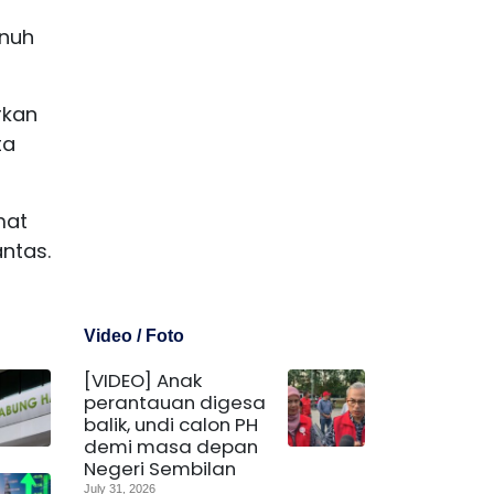
enuh
rkan
ta
mat
ntas.
Video / Foto
[VIDEO] Anak
perantauan digesa
balik, undi calon PH
demi masa depan
Negeri Sembilan
July 31, 2026