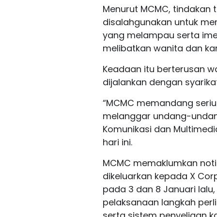
Menurut MCMC, tindakan te
disalahgunakan untuk menj
yang melampau serta imej
melibatkan wanita dan ka
Keadaan itu berterusan wa
dijalankan dengan syarikat 
“MCMC memandang serius 
melanggar undang-undang
Komunikasi dan Multimedia
hari ini.
MCMC memaklumkan notis
dikeluarkan kepada X Corp
pada 3 dan 8 Januari lalu
pelaksanaan langkah perli
serta sistem penyeliaan 