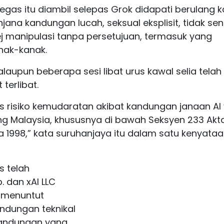
gas itu diambil selepas Grok didapati berulang ka
ana kandungan lucah, seksual eksplisit, tidak se
 manipulasi tanpa persetujuan, termasuk yang
nak-kanak.
laupun beberapa sesi libat urus kawal selia telah
terlibat.
risiko kemudaratan akibat kandungan janaan AI
 Malaysia, khususnya di bawah Seksyen 233 Akt
 1998,” kata suruhanjaya itu dalam satu kenyata
 telah
. dan xAI LLC
, menuntut
ndungan teknikal
kandungan yang