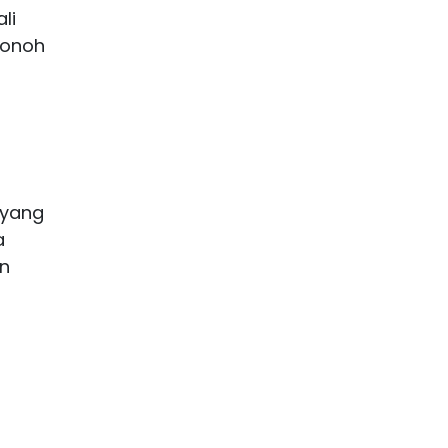
li
nonoh
 yang
a
an