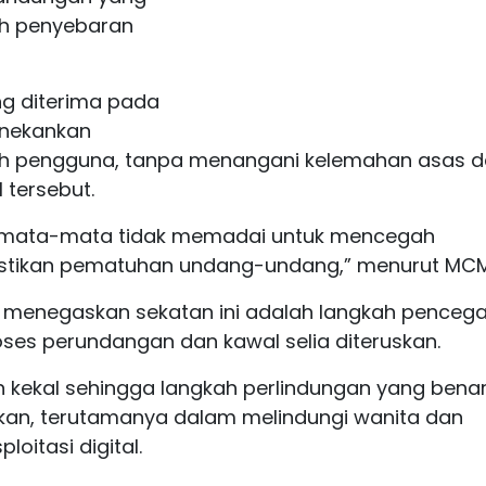
ah penyebaran
g diterima pada
enekankan
h pengguna, tanpa menangani kelemahan asas 
 tersebut.
emata-mata tidak memadai untuk mencegah
tikan pematuhan undang-undang,” menurut MC
uga menegaskan sekatan ini adalah langkah penceg
es perundangan dan kawal selia diteruskan.
n kekal sehingga langkah perlindungan yang bena
kan, terutamanya dalam melindungi wanita dan
oitasi digital.