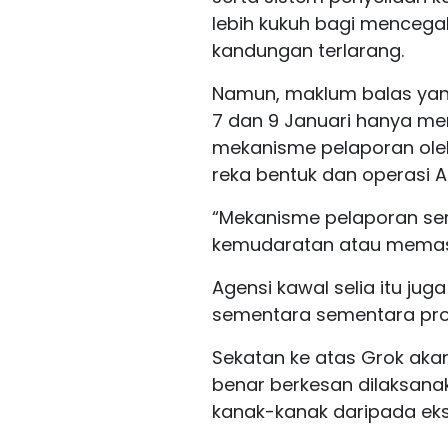
lebih kukuh bagi menceg
kandungan terlarang.
Namun, maklum balas yan
7 dan 9 Januari hanya m
mekanisme pelaporan ole
reka bentuk dan operasi AI
“Mekanisme pelaporan s
kemudaratan atau memas
Agensi kawal selia itu j
sementara sementara pros
Sekatan ke atas Grok aka
benar berkesan dilaksana
kanak-kanak daripada ekspl