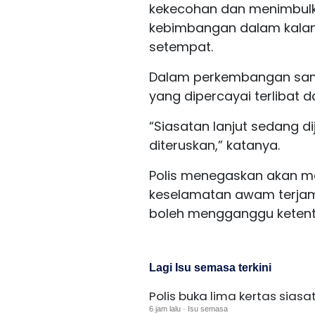
kekecohan dan menimbul
kebimbangan dalam kala
setempat.
Dalam perkembangan sama,
yang dipercayai terlibat d
“Siasatan lanjut sedang 
diteruskan,” katanya.
Polis menegaskan akan m
keselamatan awam terjami
boleh mengganggu keten
Lagi Isu semasa terkini
Polis buka lima kertas sias
6 jam lalu · Isu semasa