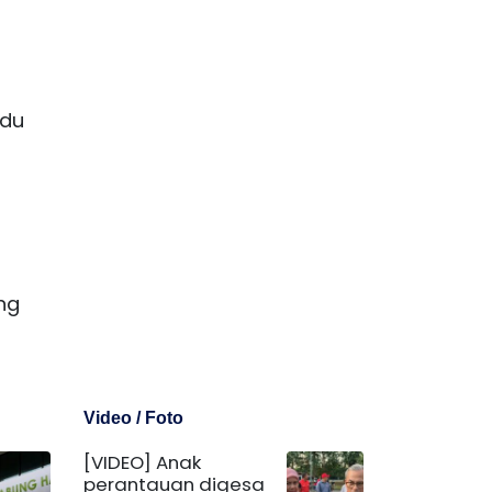
idu
ng
Video / Foto
[VIDEO] Anak
perantauan digesa