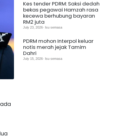
Kes tender PDRM: Saksi dedah
bekas pegawai Hamzah rasa
kecewa berhubung bayaran
RM2 juta
July 23, 2026· Isu semasa
PDRM mohon Interpol keluar
notis merah jejak Tamim
Dahri
July 15, 2026· Isu semasa
pada
dua