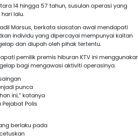
ntara 14 hingga 57 tahun, susulan operasi yang
ari lalu.
Fadil Marsus, berkata siasatan awal mendapati
tkan individu yang dipercayai mempunyai kaitan
lap dan diupah oleh pihak tertentu.
apati pemilik premis hiburan KTV ini menggunaka
elap bagi mengawasi aktiviti operasinya.
rsaingan
njadi punca
an ini,” katanya
 Pejabat Polis
yang berlaku pada
ncetuskan