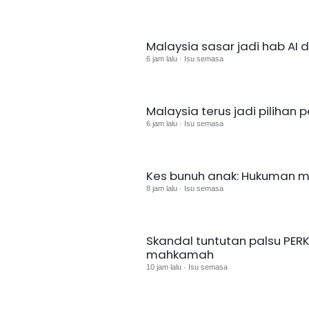
Malaysia sasar jadi hab AI 
6 jam lalu · Isu semasa
Malaysia terus jadi pilihan 
6 jam lalu · Isu semasa
Kes bunuh anak: Hukuman ma
8 jam lalu · Isu semasa
Skandal tuntutan palsu PERKE
mahkamah
10 jam lalu · Isu semasa