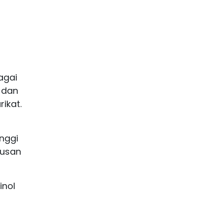
agai
 dan
ikat.
nggi
rusan
inol