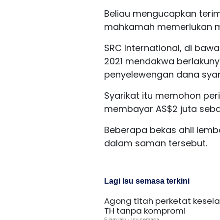
Beliau mengucapkan teri
mahkamah memerlukan mas
SRC International, di ba
2021 mendakwa berlakuny
penyelewengan dana syari
Syarikat itu memohon peri
membayar AS$2 juta sebag
Beberapa bekas ahli lemb
dalam saman tersebut.
Lagi Isu semasa terkini
Agong titah perketat kesel
TH tanpa kompromi
5 jam lalu · Isu semasa