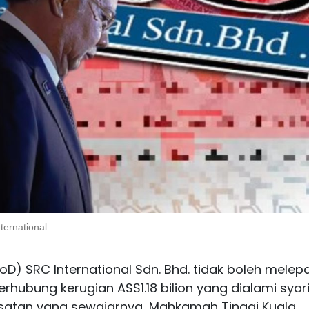
ernational.
D) SRC International Sdn. Bhd. tidak boleh melep
ubung kerugian AS$1.18 bilion yang dialami syar
asatan yang sewajarnya, Mahkamah Tinggi Kuala