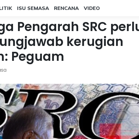
LITIK
ISU SEMASA
RENCANA
VIDEO
ga Pengarah SRC perl
gungjawab kerugian
on: Peguam
asa