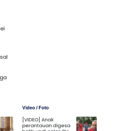
ei
sal
iga
Video / Foto
[VIDEO] Anak
perantauan digesa