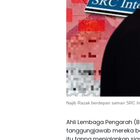
Najib Razak berdepan saman SRC Int
Ahli Lembaga Pengarah (Bo
tanggungjawab mereka berh
itu tanpa menjalankan si