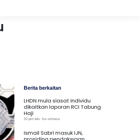
u
Berita berkaitan
LHDN mula siasat individu
dikaitkan laporan RCI Tabung
Haji
20 jam lalu· Isu semasa
Ismail Sabri masuk IJN,
prosiding pendakwaan