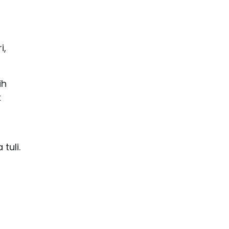
i,
ih
k
tuli.