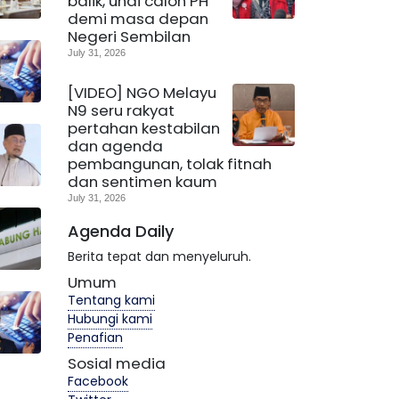
balik, undi calon PH
demi masa depan
Negeri Sembilan
July 31, 2026
[VIDEO] NGO Melayu
N9 seru rakyat
pertahan kestabilan
dan agenda
pembangunan, tolak fitnah
dan sentimen kaum
July 31, 2026
Agenda Daily
Berita tepat dan menyeluruh.
Umum
Tentang kami
Hubungi kami
Penafian
Sosial media
Facebook