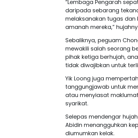
“Lembaga Pengarah sepa
daripada sebarang tekan
melaksanakan tugas dan 
amanah mereka,” hujahny
Sebaliknya, peguam Chong
mewakili salah seorang 
pihak ketiga berhujah, a
tidak diwajibkan untuk ter
Yik Loong juga memperta
tanggungjawab untuk mem
atau menyiasat maklumat 
syarikat.
Selepas mendengar hujaha
Abidin menangguhkan kepu
diumumkan kelak.