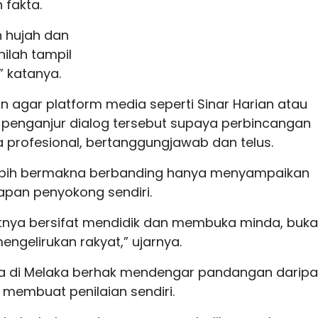
fakta.
n hujah dan
nilah tampil
” katanya.
 agar platform media seperti Sinar Harian atau
 penganjur dialog tersebut supaya perbincangan
 profesional, bertanggungjawab dan telus.
 lebih bermakna berbanding hanya menyampaikan
apan penyokong sendiri.
utnya bersifat mendidik dan membuka minda, buk
ngelirukan rakyat,” ujarnya.
a di Melaka berhak mendengar pandangan darip
membuat penilaian sendiri.