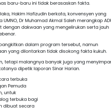
s baru-baru ini tidak berasaskan fakta.
aka, Hakim Hafizudin berkata, konvensyen yang
da UMNO, Dr Muhamad Akmal Saleh merangkap AD
at dengan dakwaan yang mengelirukan serta jauh
sebenar.
ibangkitkan dalam program tersebut, namun
n yang dilontarkan tidak disokong fakta kukuh.
an, tetapi malangnya banyak juga yang menyimpa
atanya dipetik laporan Sinar Harian.
cara terbuka
gan Pemuda
, untuk
log terbuka bagi
 dibuat secara