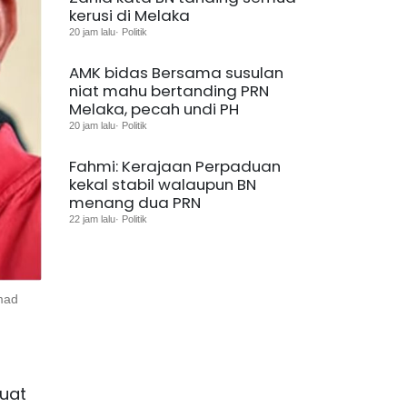
kerusi di Melaka
20 jam lalu· Politik
AMK bidas Bersama susulan
niat mahu bertanding PRN
Melaka, pecah undi PH
20 jam lalu· Politik
Fahmi: Kerajaan Perpaduan
kekal stabil walaupun BN
menang dua PRN
22 jam lalu· Politik
mad
uat