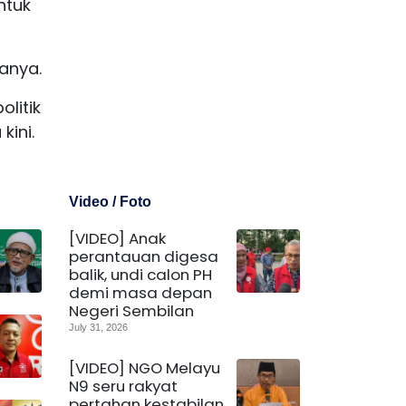
ntuk
tanya.
litik
kini.
Video / Foto
[VIDEO] Anak
perantauan digesa
balik, undi calon PH
demi masa depan
Negeri Sembilan
July 31, 2026
[VIDEO] NGO Melayu
N9 seru rakyat
pertahan kestabilan