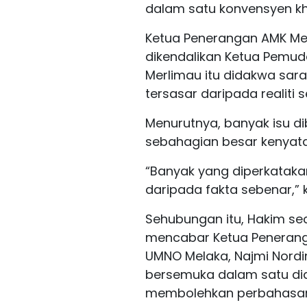
dalam satu konvensyen kha
Ketua Penerangan AMK Mel
dikendalikan Ketua Pemu
Merlimau itu didakwa sar
tersasar daripada realiti 
Menurutnya, banyak isu d
sebahagian besar kenyataa
“Banyak yang diperkatak
daripada fakta sebenar,” k
Sehubungan itu, Hakim se
mencabar Ketua Peneran
UMNO Melaka, Najmi Nordin
bersemuka dalam satu dia
membolehkan perbahasan