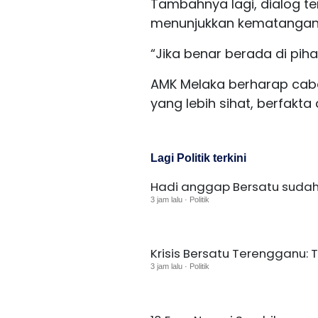
Tambahnya lagi, dialog t
menunjukkan kematangan p
“Jika benar berada di pihak
AMK Melaka berharap caba
yang lebih sihat, berfakt
Lagi Politik terkini
Hadi anggap Bersatu sudah t
3 jam lalu · Politik
Krisis Bersatu Terengganu:
3 jam lalu · Politik