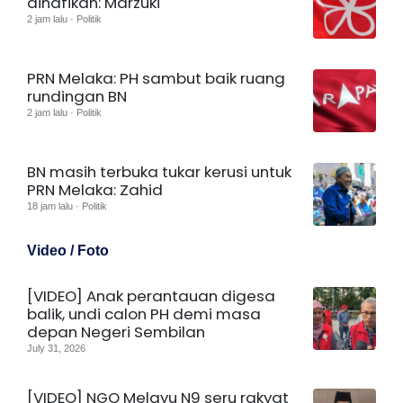
dinafikan: Marzuki
2 jam lalu · Politik
PRN Melaka: PH sambut baik ruang
rundingan BN
2 jam lalu · Politik
BN masih terbuka tukar kerusi untuk
PRN Melaka: Zahid
18 jam lalu · Politik
Video / Foto
[VIDEO] Anak perantauan digesa
balik, undi calon PH demi masa
depan Negeri Sembilan
July 31, 2026
[VIDEO] NGO Melayu N9 seru rakyat