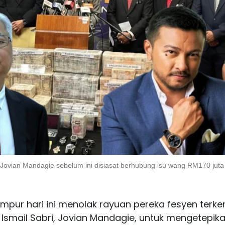
 Jovian Mandagie sebelum ini disiasat berhubung isu wang RM170 juta
pur hari ini menolak rayuan pereka fesyen terke
Ismail Sabri, Jovian Mandagie, untuk mengetepik