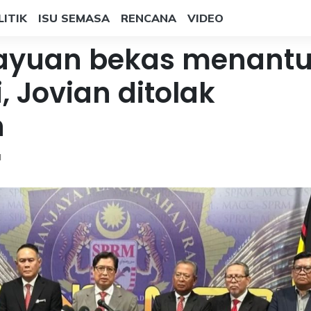
LITIK
ISU SEMASA
RENCANA
VIDEO
Rayuan bekas menant
, Jovian ditolak
h
a