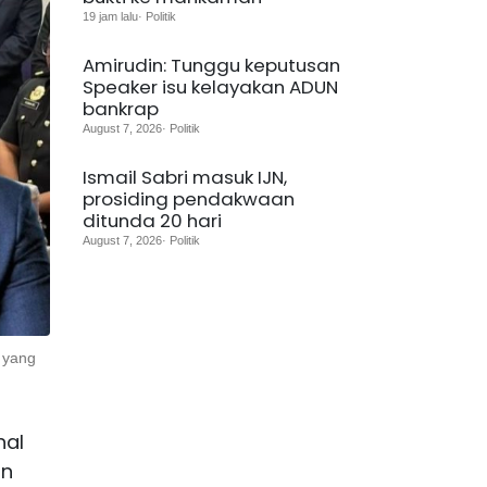
19 jam lalu· Politik
Amirudin: Tunggu keputusan
Speaker isu kelayakan ADUN
bankrap
August 7, 2026· Politik
Ismail Sabri masuk IJN,
prosiding pendakwaan
ditunda 20 hari
August 7, 2026· Politik
 yang
nal
an