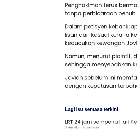
Penghakiman terus bermak
tanpa perbicaraan penuh 
Dalam petisyen kebankrap
lisan dan kasual kerana k
kedudukan kewangan Jovia
Namun, menurut plaintif
sehingga menyebabkan ker
Jovian sebelum ini memf
dengan keputusan terbahar
Lagi Isu semasa terkini
LRT 24 jam sempena Hari K
3 jam lalu · Isu semasa