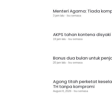
Menteri Agama: Tiada komp
3 jam lalu · Isu semasa
AKPS tahan kontena disyaki u
19 jam lalu · Isu semasa
Bonus dua bulan untuk pen
20 jam lalu · Isu semasa
Agong titah perketat kesel
TH tanpa kompromi
August 8, 2026 · Isu semasa