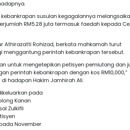
hadapnya.
n kebankrapan susulan kegagalannya melangsaik
erjumlah RM5.28 juta termasuk faedah kepada C
Nur Athirazatti Rohizad, berkata mahkamah turut
 menggantung perintah kebankrapan tersebut.
n untuk mengetepikan petisyen pemiutang dan j
n perintah kebankrapan dengan kos RM10,000,”
 di hadapan Hakim Jamhirah Ali.
dikeluarkan pada
nolong Kanan
 Zulkifli
tisyen
n pada November