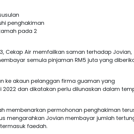
susulan
uhi penghakiman
hkamah pada 2
23, Cekap Air memfailkan saman terhadap Jovian,
embayar semula pinjaman RM5 juta yang diberik
an ke akaun pelanggan firma guaman yang
i 2022 dan dikatakan perlu dilunaskan dalam te
mah membenarkan permohonan penghakiman teru
li gus mengarahkan Jovian membayar jumlah tertu
 termasuk faedah.