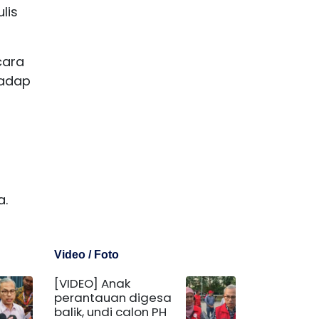
lis
cara
hadap
a.
Video / Foto
[VIDEO] Anak
perantauan digesa
balik, undi calon PH