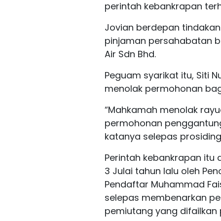
perintah kebankrapan ter
Jovian berdepan tindaka
pinjaman persahabatan b
Air Sdn Bhd.
Peguam syarikat itu, Siti 
menolak permohonan bagi
“Mahkamah menolak rayua
permohonan penggantunga
katanya selepas prosiding
Perintah kebankrapan itu 
3 Julai tahun lalu oleh Pe
Pendaftar Muhammad Faisal
selepas membenarkan pe
pemiutang yang difailka