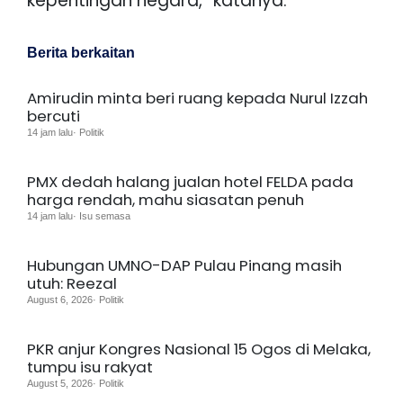
kepentingan negara,” katanya.
Berita berkaitan
Amirudin minta beri ruang kepada Nurul Izzah
bercuti
14 jam lalu· Politik
PMX dedah halang jualan hotel FELDA pada
harga rendah, mahu siasatan penuh
14 jam lalu· Isu semasa
Hubungan UMNO-DAP Pulau Pinang masih
utuh: Reezal
August 6, 2026· Politik
PKR anjur Kongres Nasional 15 Ogos di Melaka,
tumpu isu rakyat
August 5, 2026· Politik