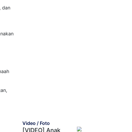
, dan
anakan
maah
gan,
Video / Foto
[VIDEO] Anak