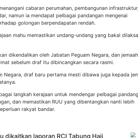
 menangani cabaran perumahan, pembangunan infrastruktur
dar, namun ia mendapat pelbagai pandangan mengenai
rhadap golongan berpendapatan rendah.
erajaan mahu memastikan undang-undang yang bakal dilaks
akan dikendalikan oleh Jabatan Peguam Negara, dan jemaah
limat sebelum draf itu dibincangkan secara rasmi.
m Negara, draf baru pertama mesti dibawa juga kepada je
atanya.
sebagai langkah kerajaan untuk mendengar pelbagai pandan
an, dan memastikan RUU yang dibentangkan nanti lebih
eperluan rakyat bandar.
u dikaitkan laporan RCI Tabung Haji