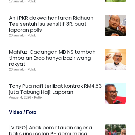
17 jam lalu · Politik
Ahli PKR dakwa hantaran Ridhuan
Tee sentuh isu sensitif 3R, buat
laporan polis
23 jam lalu · Politik
Mahfuz: Cadangan MB NS tambah
timbalan Exco hanya bazir wang
rakyat
23 jam lalu · Politik
Tony Pua nafi terlibat kontrak RM4.53
juta Tabung Haji: Laporan
August 4, 2026 · Politik
Video / Foto
[VIDEO] Anak perantauan digesa
balik, undi calon PH demi masa