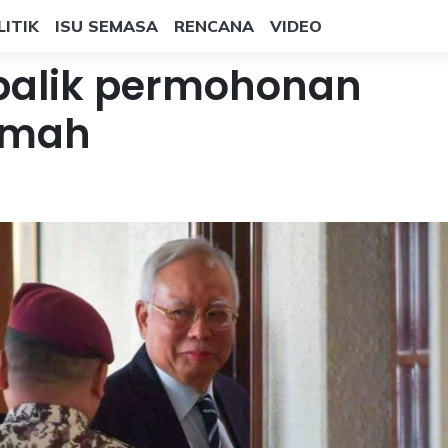
LITIK
ISU SEMASA
RENCANA
VIDEO
 balik permohonan
umah