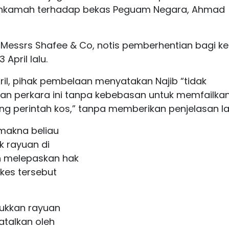
ahkamah terhadap bekas Peguam Negara, Ahmad
 Messrs Shafee & Co, notis pemberhentian bagi k
 April lalu.
pril, pihak pembelaan menyatakan Najib “tidak
an perkara ini tanpa kebebasan untuk memfailka
g perintah kos,” tanpa memberikan penjelasan lan
makna beliau
k rayuan di
 melepaskan hak
kes tersebut
kkan rayuan
atalkan oleh