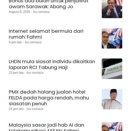
Bonus dua bulan untuk penjawat
awam Sarawak: Abang Jo
August 8, 2026 · Isu semasa
Internet selamat bermula dari
rumah: Fahmi
9 jam lalu · Isu semasa
LHDN mula siasat individu dikaitkan
laporan RCI Tabung Haji
23 jam lalu · Isu semasa
PMX dedah halang jualan hotel
FELDA pada harga rendah, mahu
siasatan penuh
24 jam lalu · Isu semasa
Malaysia sasar jadi hab AI dan
telekomunikasi ASEAN: Fahmi