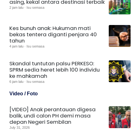
asing, kekal antara destinasi terbaik
2 jam lalu · Isu semasa
Kes bunuh anak: Hukuman mati
bekas tentera diganti penjara 40
tahun
4 jam lalu · Isu semasa
Skandal tuntutan palsu PERKESO:
SPRM sedia heret lebih 100 individu
ke mahkamah
6 jam lalu · Isu semasa
Video / Foto
[VIDEO] Anak perantauan digesa
balik, undi calon PH demi masa
depan Negeri Sembilan
July 31, 2026