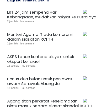
Lagi Isu semasa terkini
LRT 24 jam sempena Hari
Kebangsaan, mudahkan rakyat ke Putrajaya
2 jam lalu · Isu semasa
Menteri Agama: Tiada kompromi
dalam siasatan RCI TH
2 jam lalu · Isu semasa
AKPS tahan kontena disyaki untuk
eksport ke Israel
18 jam lalu · Isu semasa
Bonus dua bulan untuk penjawat
awam Sarawak: Abang Jo
18 jam lalu · Isu semasa
Agong titah perketat keselamatan
pintu masuk negara, siasat skandal RCI TH