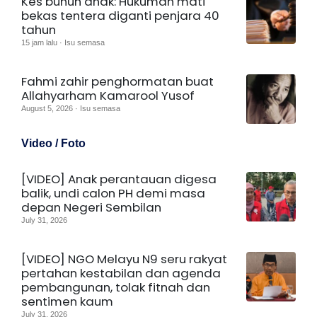
Kes bunuh anak: Hukuman mati
bekas tentera diganti penjara 40
tahun
15 jam lalu · Isu semasa
Fahmi zahir penghormatan buat
Allahyarham Kamarool Yusof
August 5, 2026 · Isu semasa
Video / Foto
[VIDEO] Anak perantauan digesa
balik, undi calon PH demi masa
depan Negeri Sembilan
July 31, 2026
[VIDEO] NGO Melayu N9 seru rakyat
pertahan kestabilan dan agenda
pembangunan, tolak fitnah dan
sentimen kaum
July 31, 2026