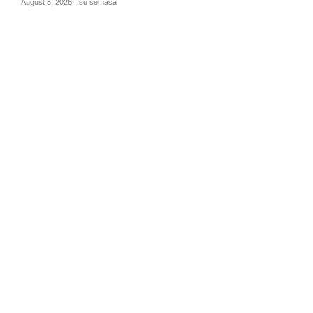
August 5, 2026· Isu semasa