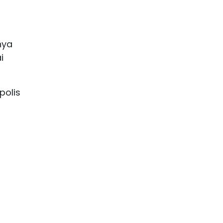
nya
i
polis