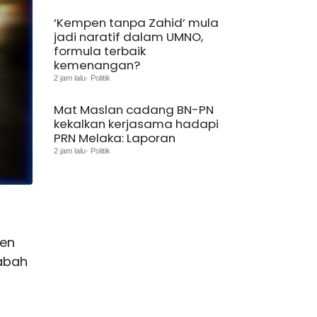
‘Kempen tanpa Zahid’ mula
jadi naratif dalam UMNO,
formula terbaik
kemenangan?
2 jam lalu· Politik
Mat Maslan cadang BN-PN
kekalkan kerjasama hadapi
PRN Melaka: Laporan
2 jam lalu· Politik
pen
Sabah