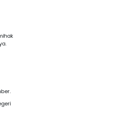
mihak
ya.
ber.
geri