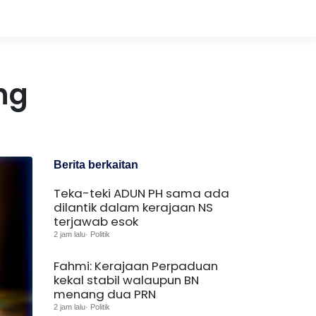
ng
Berita berkaitan
Teka-teki ADUN PH sama ada
dilantik dalam kerajaan NS
terjawab esok
2 jam lalu· Politik
Fahmi: Kerajaan Perpaduan
kekal stabil walaupun BN
menang dua PRN
2 jam lalu· Politik