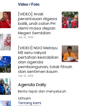
Video / Foto
[VIDEO] Anak
perantauan digesa
balik, undi calon PH
demi masa depan
Negeri Sembilan
July 31, 2026
[VIDEO] NGO Melayu
N9 seru rakyat
pertahan kestabilan
dan agenda
pembangunan, tolak fitnah
dan sentimen kaum
July 31, 2026
Agenda Daily
Berita tepat dan menyeluruh.
Umum
Tentang kami