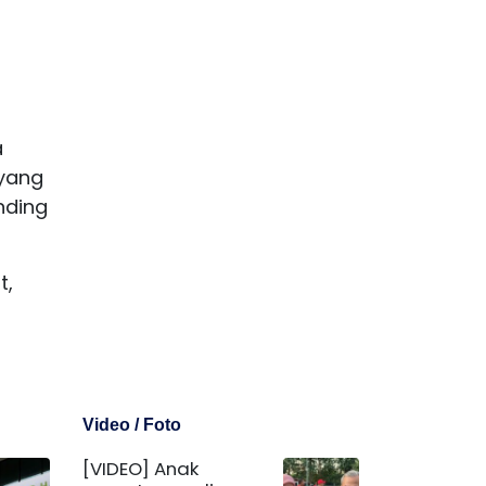
a
 yang
nding
t,
Video / Foto
[VIDEO] Anak