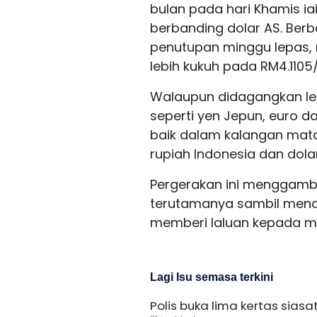
bulan pada hari Khamis ia
berbanding dolar AS. Ber
penutupan minggu lepas, r
lebih kukuh pada RM4.1105/
Walaupun didagangkan le
seperti yen Jepun, euro d
baik dalam kalangan mat
rupiah Indonesia dan dolar
Pergerakan ini menggamba
terutamanya sambil mena
memberi laluan kepada m
Lagi Isu semasa terkini
Polis buka lima kertas sias