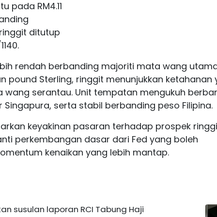
itu pada RM4.11
banding
inggit ditutup
1140.
bih rendah berbanding majoriti mata wang utam
an pound Sterling, ringgit menunjukkan ketahanan
a wang serantau. Unit tempatan mengukuh berba
 Singapura, serta stabil berbanding peso Filipina.
rkan keyakinan pasaran terhadap prospek ringgi
nti perkembangan dasar dari Fed yang boleh
omentum kenaikan yang lebih mantap.
atan susulan laporan RCI Tabung Haji