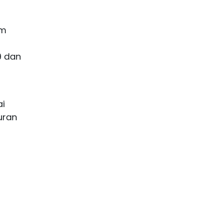
am
9 dan
ai
uran