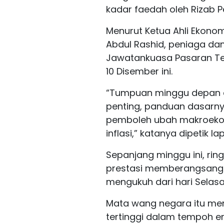
kadar faedah oleh Rizab P
Menurut Ketua Ahli Ekono
Abdul Rashid, peniaga da
Jawatankuasa Pasaran Te
10 Disember ini.
“Tumpuan minggu depan a
penting, panduan dasarny
pemboleh ubah makroekon
inflasi,” katanya dipetik 
Sepanjang minggu ini, rin
prestasi memberangsang
mengukuh dari hari Selas
Mata wang negara itu me
tertinggi dalam tempoh e