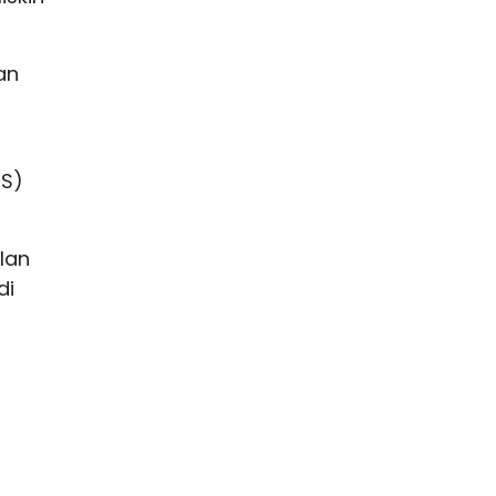
an
RS)
lan
di