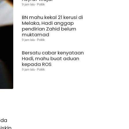
9 jam lalu· Politik
BN mahu kekal 21 kerusi di
Melaka, Hadi anggap
pendirian Zahid belum
muktamad
9 jam lalu· Politik
Bersatu cabar kenyataan
Hadi, mahu buat aduan
kepada ROS
9 jam lalu· Politik
ada
iskin