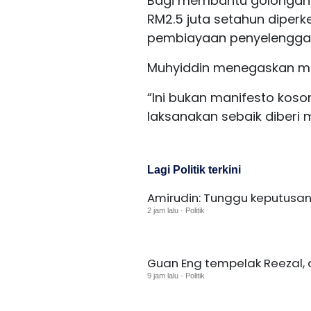
Bagi membantu golongan 
RM2.5 juta setahun diper
pembiayaan penyelenggara
Muhyiddin menegaskan man
“Ini bukan manifesto kos
laksanakan sebaik diberi 
Lagi Politik terkini
Amirudin: Tunggu keputusan
2 jam lalu · Politik
Guan Eng tempelak Reezal,
9 jam lalu · Politik