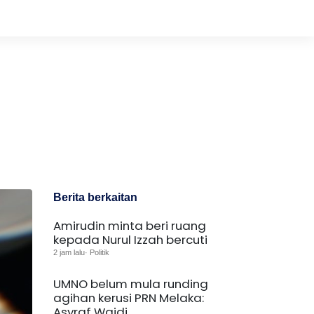
Berita berkaitan
Amirudin minta beri ruang
kepada Nurul Izzah bercuti
2 jam lalu· Politik
UMNO belum mula runding
agihan kerusi PRN Melaka:
Asyraf Wajdi