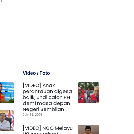
n
Video / Foto
[VIDEO] Anak
perantauan digesa
balik, undi calon PH
demi masa depan
Negeri Sembilan
July 31, 2026
[VIDEO] NGO Melayu
N9 seru rakyat