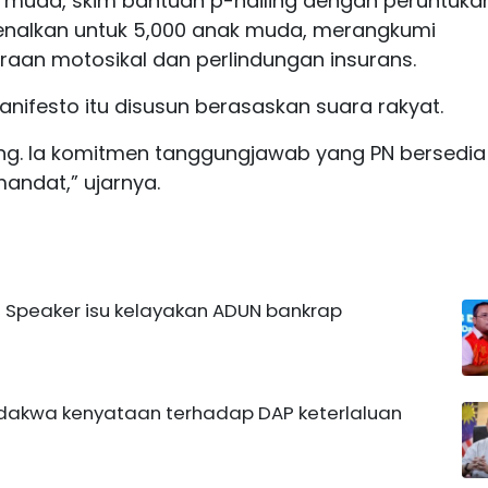
muda, skim bantuan p-hailing dengan peruntuka
kenalkan untuk 5,000 anak muda, merangkumi
an motosikal dan perlindungan insurans.
ifesto itu disusun berasaskan suara rakyat.
ong. Ia komitmen tanggungjawab yang PN bersedia
mandat,” ujarnya.
 Speaker isu kelayakan ADUN bankrap
 dakwa kenyataan terhadap DAP keterlaluan