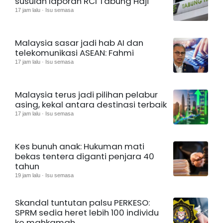
susulan laporan RCI Tabung Haji
17 jam lalu · Isu semasa
Malaysia sasar jadi hab AI dan
telekomunikasi ASEAN: Fahmi
17 jam lalu · Isu semasa
Malaysia terus jadi pilihan pelabur
asing, kekal antara destinasi terbaik
17 jam lalu · Isu semasa
Kes bunuh anak: Hukuman mati
bekas tentera diganti penjara 40
tahun
19 jam lalu · Isu semasa
Skandal tuntutan palsu PERKESO:
SPRM sedia heret lebih 100 individu
ke mahkamah