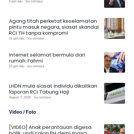
6 jam lalu · Isu semasa
Agong titah perketat keselamatan
pintu masuk negara, siasat skandal
RCI TH tanpa kompromi
15 jam lalu · Isu semasa
Internet selamat bermula dari
rumah: Fahmi
15 jam lalu · Isu semasa
LHDN mula siasat individu dikaitkan
laporan RCI Tabung Haji
August 7, 2026 · Isu semasa
Video / Foto
[VIDEO] Anak perantauan digesa
balik, undi calon PH demi masa