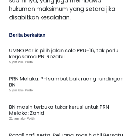
suaminya, yang juga membawa
hukuman maksimum yang setara jika
disabitkan kesalahan.
Berita berkaitan
UMNO Perlis pilih jalan solo PRU-16, tak perlu
kerjasama PN: Rozabil
5 jam lalu· Politik
PRN Melaka: PH sambut baik ruang rundingan
BN
5 jam lalu· Politik
BN masih terbuka tukar kerusi untuk PRN
Melaka: Zahid
21 jam lalu· Politik
Razali nafi sertai Pejuang, masih ahli Bersatu