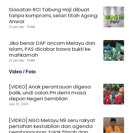
Siasatan RCI Tabung Haji dibuat
tanpa kompromi, selari titah Agong:
Anwar
21 jam lalu · Politik
Jika benar DAP ancam Melayu dan
Islam, PAS dicabar bawa bukti ke
mahkamah
21 jam lalu · Politik
Video / Foto
[VIDEO] Anak perantauan digesa
balik, undi calon PH demi masa
depan Negeri Sembilan
July 31, 2026
[VIDEO] NGO Melayu N9 seru rakyat
pertahan kestabilan dan agenda
pembangunan, tolak fitnah dan