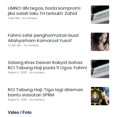
UMNO-BN tegas, tiada kompromi
jika salah laku TH terbukti: Zahid
2 jam lalu · Isu semasa
Fahmi zahir penghormatan buat
Allahyarham Kamarool Yusof
17 jam lalu · Isu semasa
Sidang khas Dewan Rakyat bahas
RCI Tabung Haji pada 11 Ogos: Fahmi
August 5, 2026 · Isu semasa
RCI Tabung Haji: Tiga lagi direman
bantu siasatan SPRM
August 5, 2026 · Isu semasa
Video / Foto