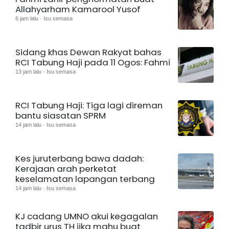
Allahyarham Kamarool Yusof
6 jam lalu · Isu semasa
Sidang khas Dewan Rakyat bahas
RCI Tabung Haji pada 11 Ogos: Fahmi
13 jam lalu · Isu semasa
RCI Tabung Haji: Tiga lagi direman
bantu siasatan SPRM
14 jam lalu · Isu semasa
Kes juruterbang bawa dadah:
Kerajaan arah perketat
keselamatan lapangan terbang
14 jam lalu · Isu semasa
KJ cadang UMNO akui kegagalan
tadbir urus TH jika mahu buat