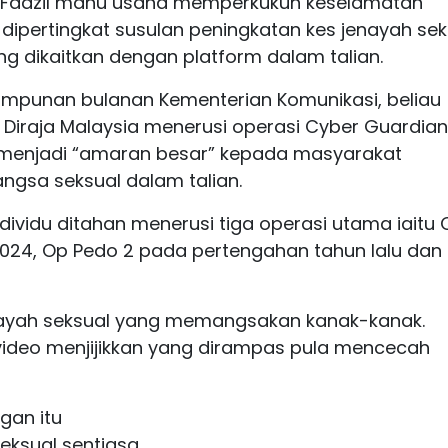
i Fadzil mahu usaha memperkukuh keselamatan
tal dipertingkat susulan peningkatan kes jenayah se
g dikaitkan dengan platform dalam talian.
impunan bulanan Kementerian Komunikasi, beliau
 Diraja Malaysia menerusi operasi Cyber Guardian
 menjadi “amaran besar” kepada masyarakat
sa seksual dalam talian.
ndividu ditahan menerusi tiga operasi utama iaitu 
024, Op Pedo 2 pada pertengahan tahun lalu dan
enayah seksual yang memangsakan kanak-kanak.
ideo menjijikkan yang dirampas pula mencecah
gan itu
ksual sentiasa