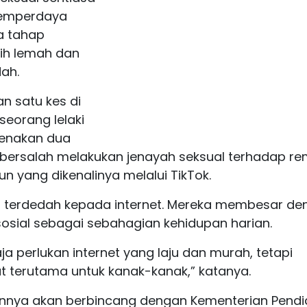
memperdaya
a tahap
ih lemah dan
ah.
n satu kes di
eorang lelaki
kenakan dua
 bersalah melakukan jenayah seksual terhadap re
n yang dikenalinya melalui TikTok.
at terdedah kepada internet. Mereka membesar d
sosial sebagai sebahagian kehidupan harian.
ja perlukan internet yang laju dan murah, tetapi
at terutama untuk kanak-kanak,” katanya.
annya akan berbincang dengan Kementerian Pendi