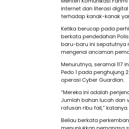
Menteri Komunikasi Fahm
internet dan literasi digi
terhadap kanak-kanak yan
Ketika berucap pada perh
berkata pendedahan Polis
baru-baru ini sepatutnya
mengenai ancaman pemang
Menurutnya, seramai 117 i
Pedo 1 pada penghujung 2
operasi Cyber Guardian.
“Mereka ini adalah penj
Jumlah bahan lucah dan v
ratusan ribu fail,” katanya.
Beliau berkata perkemban
menunjukkan pemangsa se