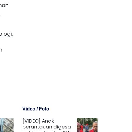
inan
n
logi,
n
Video / Foto
[VIDEO] Anak
perantauan digesa