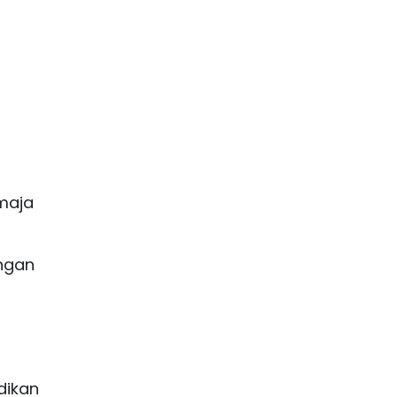
maja
engan
dikan