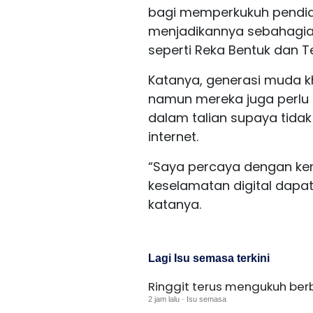
bagi memperkukuh pendidik
menjadikannya sebahagian 
seperti Reka Bentuk dan T
Katanya, generasi muda 
namun mereka juga perlu 
dalam talian supaya tidak
internet.
“Saya percaya dengan ke
keselamatan digital dapat
katanya.
Lagi Isu semasa terkini
Ringgit terus mengukuh ber
2 jam lalu · Isu semasa