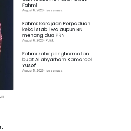
Fahmi
August 6, 2026· Isu semasa
Fahmi: Kerajaan Perpaduan
kekal stabil walaupun BN
menang dua PRN
August 6, 2026· Politik
Fahmi zahir penghormatan
buat Allahyarham Kamarool
Yusof
August 5, 2026· Isu semasa
uri
at