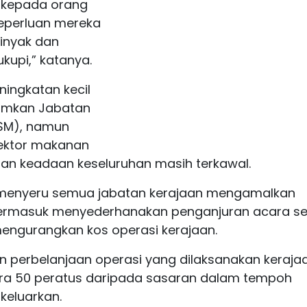
g kepada orang
eperluan mereka
minyak dan
upi,” katanya.
ningkatan kecil
mumkan Jabatan
SM), namun
sektor makanan
an keadaan keseluruhan masih terkawal.
menyeru semua jabatan kerajaan mengamalkan
ermasuk menyederhanakan penganjuran acara se
engurangkan kos operasi kerajaan.
n perbelanjaan operasi yang dilaksanakan keraja
-kira 50 peratus daripada sasaran dalam tempoh
keluarkan.