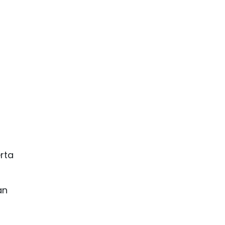
rta
an