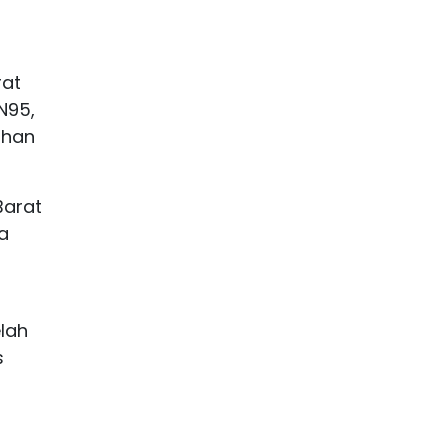
rat
N95,
ahan
Barat
a
lah
s