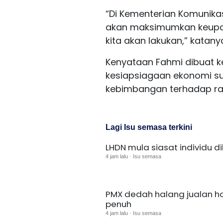
“Di Kementerian Komunikas
akan maksimumkan keupay
kita akan lakukan,” katanya
Kenyataan Fahmi dibuat 
kesiapsiagaan ekonomi sus
kebimbangan terhadap ran
Lagi Isu semasa terkini
LHDN mula siasat individu d
4 jam lalu · Isu semasa
PMX dedah halang jualan h
penuh
4 jam lalu · Isu semasa