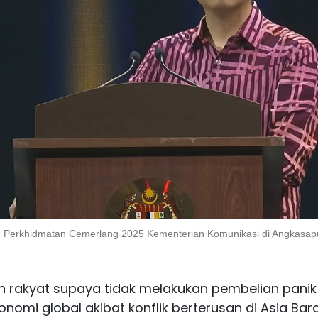
h Perkhidmatan Cemerlang 2025 Kementerian Komunikasi di Angkasap
n rakyat supaya tidak melakukan pembelian panik
nomi global akibat konflik berterusan di Asia Bar