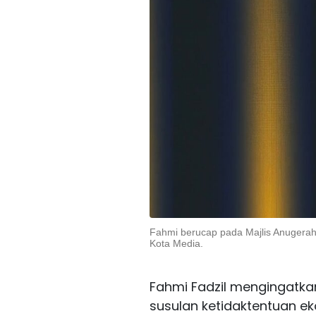
Fahmi berucap pada Majlis Anugera
Kota Media.
Fahmi Fadzil mengingatka
susulan ketidaktentuan eko