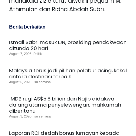
manakala Zizie turut diwakili peguam M.
Athimulan dan Ridha Abdah Subri.
Berita berkaitan
Ismail Sabri masuk IJN, prosiding pendakwaan
ditunda 20 hari
August 7, 2026· Politik
Malaysia terus jadi pilihan pelabur asing, kekal
antara destinasi terbaik
August 6, 2026· Isu semasa
1MDB rugi AS$5.6 bilion dan Najib didakwa
dalang utama penyelewengan, mahkamah
diberitahu
August 3, 2026· Isu semasa
Laporan RCI dedah bonus lumayan kepada