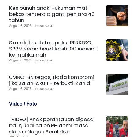
Kes bunuh anak: Hukuman mati
bekas tentera diganti penjara 40
tahun
August 6, 2026 · Isu semasa
Skandal tuntutan palsu PERKESO:
SPRM sedia heret lebih 100 individu
ke mahkamah
August 6, 2026 · Isu semasa
UMNO-BN tegas, tiada kompromi
jika salah laku TH terbukti: Zahid
August 6, 2026 · Isu semasa
Video / Foto
[VIDEO] Anak perantauan digesa
balik, undi calon PH demi masa
depan Negeri Sembilan
July 31, 2026