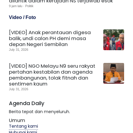
dilantik dalam kerajaan NS terjawab esok
9 jam lalu · Politik
Video / Foto
[VIDEO] Anak perantauan digesa
balik, undi calon PH demi masa
depan Negeri Sembilan
July 31, 2026
[VIDEO] NGO Melayu N9 seru rakyat
pertahan kestabilan dan agenda
pembangunan, tolak fitnah dan
sentimen kaum
July 31, 2026
Agenda Daily
Berita tepat dan menyeluruh.
Umum
Tentang kami
Hubungi kami