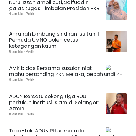
Nurul Izzah ambil cuti, Saifuddin
galas tugas Timbalan Presiden PKR
4 jam lalu · Politik
Amanah bimbang sindiran isu tahlil
Pemuda UMNO boleh cetus
ketegangan kaum
6 jam lalu · Politik
AMK bidas Bersama susulan niat
mahu bertanding PRN Melaka, pecah undi PH
6 jam lalu · Politik
ADUN Bersatu sokong tiga RUU
perkukuh institusi Islam di Selangor:
Azmin
8 jam lalu · Politik
Teka-teki ADUN PH sama ada