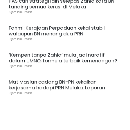
PAS cari strategi lain selepas Zahid kata BN
tanding semua kerusi di Melaka
6 jam lalu· Politik
Fahmi: Kerajaan Perpaduan kekal stabil
walaupun BN menang dua PRN
9 jam lalu· Politik
‘Kempen tanpa Zahid’ mula jadi naratif
dalam UMNO, formula terbaik kemenangan?
9 jam lalu· Politik
Mat Maslan cadang BN-PN kekalkan
kerjasama hadapi PRN Melaka: Laporan
9 jam lalu· Politik