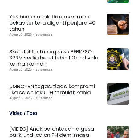
Kes bunuh anak: Hukuman mati
bekas tentera diganti penjara 40
tahun
August 6, 2026 · Isu semasa
Skandal tuntutan palsu PERKESO:
SPRM sedia heret lebih 100 individu
ke mahkamah
August 6, 2026 · Isu semasa
UMNO-BN tegas, tiada kompromi
jika salah laku TH terbukti: Zahid
August 6, 2026 · Isu semasa
Video / Foto
[VIDEO] Anak perantauan digesa
balik, undi calon PH demi masa