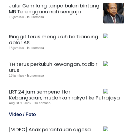
Jalur Gemilang tanpa bulan bintang:
MB Terengganu nafi sengaja
15 jam lalu · Isu semasa
Ringgit terus mengukuh berbanding
dolar AS
18 jam lalu · Isu semasa
TH terus perkukuh kewangan, tadbir
urus
18 jam lalu · Isu semasa
LRT 24 jam sempena Hari
Kebangsaan, mudahkan rakyat ke Putrajaya
August 9, 2026 · Isu semasa
Video / Foto
[VIDEO] Anak perantauan digesa