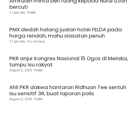
Amirudin minta beri ruang kepada Nurul Izzah
bercuti
17 jam lalu· Politik
PMX dedah halang jualan hotel FELDA pada
harga rendah, mahu siasatan penuh
17 jam lalu· Isu semasa
PKR anjur Kongres Nasional 15 Ogos di Melaka,
tumpu isu rakyat
August 5, 2026· Politik
Ahli PKR dakwa hantaran Ridhuan Tee sentuh
isu sensitif 3R, buat laporan polis
August 5, 2026· Politik