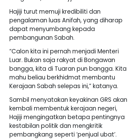
Hajiji turut memuji kredibiliti dan
pengalaman luas Anifah, yang diharap
dapat menyumbang kepada
pembangunan Sabah.
“Calon kita ini pernah menjadi Menteri
Luar. Bukan saja rakyat di Bongawan
bangga, kita di Tuaran pun bangga. Kita
mahu beliau berkhidmat membantu
Kerajaan Sabah selepas ini,” katanya.
Sambil menyatakan keyakinan GRS akan
kembali membentuk kerajaan negeri,
Hajiji mengingatkan betapa pentingnya
kestabilan politik dan mengkritik
pembangkang seperti ‘penjual ubat’.