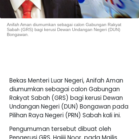
Anifah Aman diumumkan sebagai calon Gabungan Rakyat
Sabah (GRS) bagi kerusi Dewan Undangan Negeri (DUN)
Bongawan.
Bekas Menteri Luar Negeri, Anifah Aman
diumumkan sebagai calon Gabungan
Rakyat Sabah (GRS) bagi kerusi Dewan
Undangan Negeri (DUN) Bongawan pada
Pilihan Raya Negeri (PRN) Sabah kali ini.
Pengumuman tersebut dibuat oleh
Pengerusi GRS, Hajiji Noor, pada Majlis