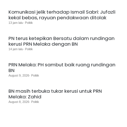
Komunikasi jelik terhadap Ismail Sabri: Jufazli
kekal bebas, rayuan pendakwaan ditolak
13 jam lalu· Politik
PN terus ketepikan Bersatu dalam rundingan
kerusi PRN Melaka dengan BN
14 jam lalu· Politik
PRN Melaka: PH sambut baik ruang rundingan
BN
August 9, 2026· Politik
BN masih terbuka tukar kerusi untuk PRN
Melaka: Zahid
August 8, 2026· Politik