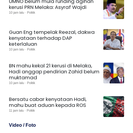
UMNO belum mula runding agihan
kerusi PRN Melaka: Asyraf Wajdi
10 jam lalu · Politik
Guan Eng tempelak Reezal, dakwa
kenyataan terhadap DAP
keterlaluan
10 jam lalu · Politik
BN mahu kekal 21 kerusi di Melaka,
Hadi anggap pendirian Zahid belum
muktamad
10 jam lalu · Politik
Bersatu cabar kenyataan Hadi,
mahu buat aduan kepada ROS
11 jam lalu · Politik
Video / Foto