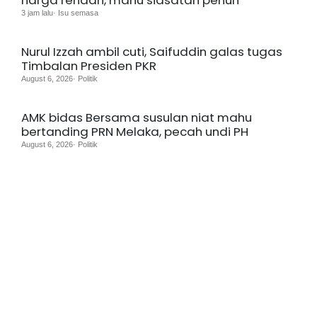
harga rendah, mahu siasatan penuh
3 jam lalu· Isu semasa
Nurul Izzah ambil cuti, Saifuddin galas tugas
Timbalan Presiden PKR
August 6, 2026· Politik
AMK bidas Bersama susulan niat mahu
bertanding PRN Melaka, pecah undi PH
August 6, 2026· Politik