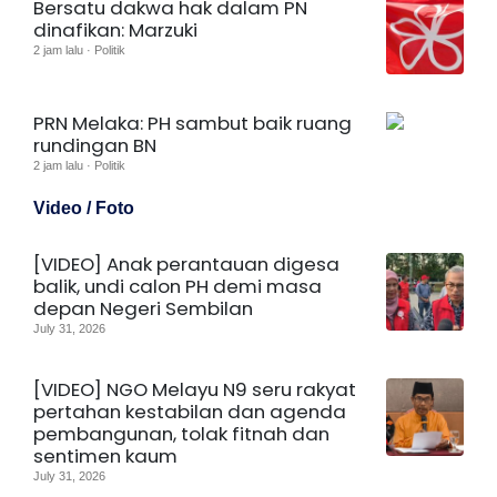
Bersatu dakwa hak dalam PN
dinafikan: Marzuki
2 jam lalu · Politik
PRN Melaka: PH sambut baik ruang
rundingan BN
2 jam lalu · Politik
Video / Foto
[VIDEO] Anak perantauan digesa
balik, undi calon PH demi masa
depan Negeri Sembilan
July 31, 2026
[VIDEO] NGO Melayu N9 seru rakyat
pertahan kestabilan dan agenda
pembangunan, tolak fitnah dan
sentimen kaum
July 31, 2026