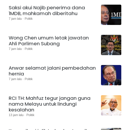
Saksi akui Najib penerima dana
1MDB, mahkamah diberitahu
7 jam lalu · Politik
Wong Chen umum letak jawatan
Ahli Parlimen Subang
7 jam lalu · Politik
Anwar selamat jalani pembedahan
hernia
7 jam lalu · Politik
RCI TH: Mahfuz tegur jangan guna
nama Melayu untuk lindungi
kesalahan
13 jam lalu · Politik