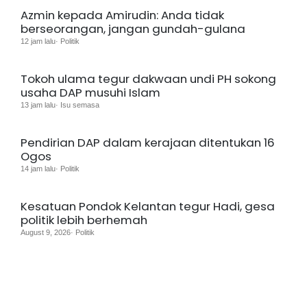
Azmin kepada Amirudin: Anda tidak
berseorangan, jangan gundah-gulana
12 jam lalu· Politik
Tokoh ulama tegur dakwaan undi PH sokong
usaha DAP musuhi Islam
13 jam lalu· Isu semasa
Pendirian DAP dalam kerajaan ditentukan 16
Ogos
14 jam lalu· Politik
Kesatuan Pondok Kelantan tegur Hadi, gesa
politik lebih berhemah
August 9, 2026· Politik