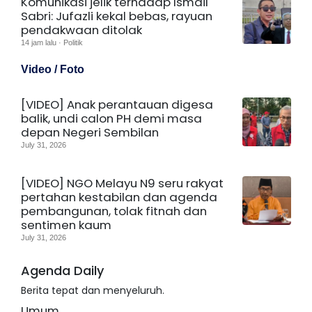
Komunikasi jelik terhadap Ismail
Sabri: Jufazli kekal bebas, rayuan
pendakwaan ditolak
14 jam lalu · Politik
Video / Foto
[VIDEO] Anak perantauan digesa
balik, undi calon PH demi masa
depan Negeri Sembilan
July 31, 2026
[VIDEO] NGO Melayu N9 seru rakyat
pertahan kestabilan dan agenda
pembangunan, tolak fitnah dan
sentimen kaum
July 31, 2026
Agenda Daily
Berita tepat dan menyeluruh.
Umum