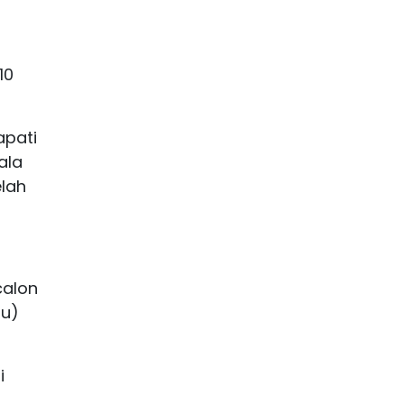
10
apati
ala
elah
calon
ru)
i