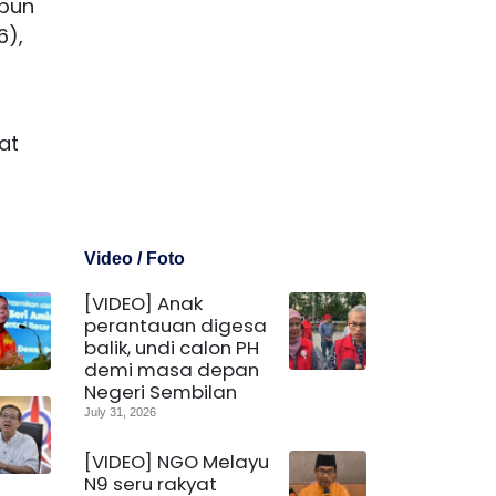
mpun
6),
at
Video / Foto
[VIDEO] Anak
perantauan digesa
balik, undi calon PH
demi masa depan
Negeri Sembilan
July 31, 2026
[VIDEO] NGO Melayu
N9 seru rakyat