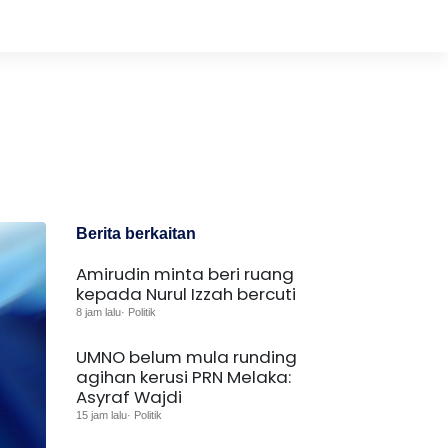
Berita berkaitan
Amirudin minta beri ruang
kepada Nurul Izzah bercuti
8 jam lalu· Politik
UMNO belum mula runding
agihan kerusi PRN Melaka:
Asyraf Wajdi
15 jam lalu· Politik