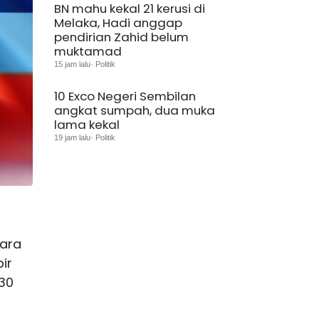
BN mahu kekal 21 kerusi di
Melaka, Hadi anggap
pendirian Zahid belum
muktamad
15 jam lalu· Politik
10 Exco Negeri Sembilan
angkat sumpah, dua muka
lama kekal
19 jam lalu· Politik
cara
ir
30