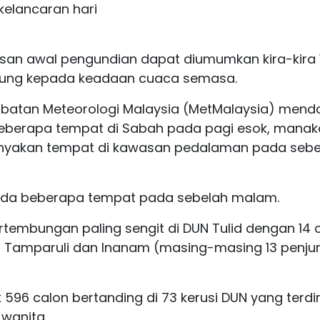
kelancaran hari
san awal pengundian dapat diumumkan kira-kira 
tung kepada keadaan cuaca semasa.
batan Meteorologi Malaysia (MetMalaysia) mend
beberapa tempat di Sabah pada pagi esok, manak
ebanyakan tempat di kawasan pedalaman pada seb
anda beberapa tempat pada sebelah malam.
tembungan paling sengit di DUN Tulid dengan 14 
u, Tamparuli dan Inanam (masing-masing 13 penju
k 596 calon bertanding di 73 kerusi DUN yang terdir
 wanita.