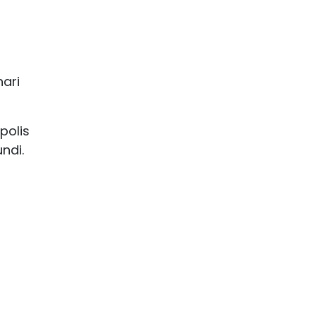
ari
polis
ndi.