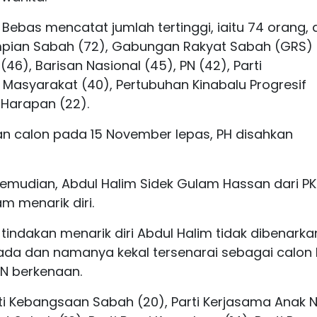
 Bebas mencatat jumlah tertinggi, iaitu 74 orang, d
 Impian Sabah (72), Gabungan Rakyat Sabah (GRS) 
 (46), Barisan Nasional (45), PN (42), Parti
Masyarakat (40), Pertubuhan Kinabalu Progresif
 Harapan (22).
 calon pada 15 November lepas, PH disahkan
emudian, Abdul Halim Sidek Gulam Hassan dari P
am menarik diri.
ndakan menarik diri Abdul Halim tidak dibenarka
ada dan namanya kekal tersenarai sebagai calon
UN berkenaan.
rti Kebangsaan Sabah (20), Parti Kerjasama Anak N