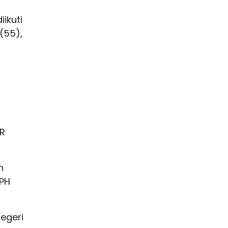
iikuti
(55),
KR
n
 PH
egeri